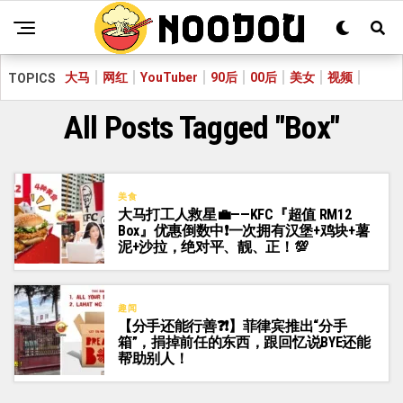
大马
网红
YouTuber
90后
00后
美女
视频
TOPICS
All Posts Tagged "box"
美食
大马打工人救星💼——KFC『超值 RM12
Box』优惠倒数中❗一次拥有汉堡+鸡块+薯
泥+沙拉，绝对平、靓、正！💯
趣闻
【分手还能行善❓❗】菲律宾推出“分手
箱”，捐掉前任的东西，跟回忆说BYE还能
帮助别人！