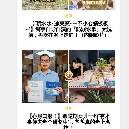
趣闻
【“玩水水~凉爽爽~一不小心躺板板
~”】警察自导自演的『防溺水歌』太洗
脑，再次在网上走红！（内附影片）
时事
【心服口服！】叛逆期女儿一句“有本
事你去考个研究生”，爸爸真的考上名
校！