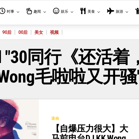
时事
趣闻
娱乐
美食
旅游
90后
00后
美女
视频
Tagged "30同行《
Wong毛啦啦又开骚
通稿
【自爆压力很大】大
马前电台DJ KK Wong