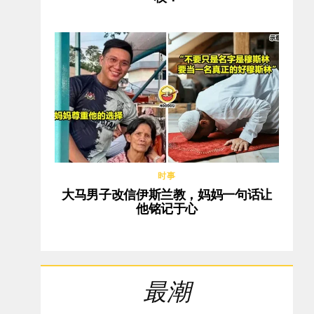
时事
大马男子改信伊斯兰教，妈妈一句话让
他铭记于心
最潮