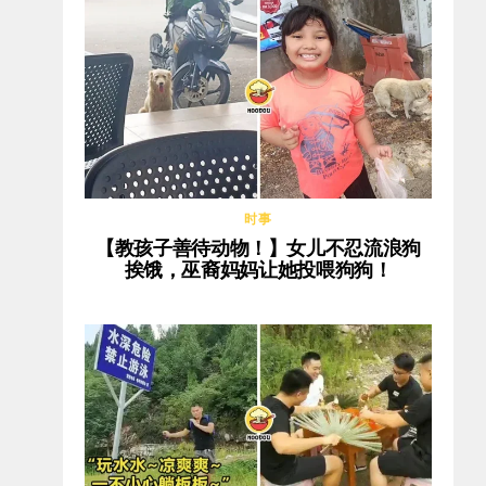
时事
【教孩子善待动物！】女儿不忍流浪狗
挨饿，巫裔妈妈让她投喂狗狗！