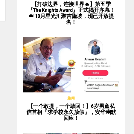
【打破边界，连接世界🔥】第五季
『The Knights Award』正式揭开序幕！
👑 10月星光汇聚吉隆坡，现已开放提
名！
趣闻
【一个敢提，一个敢回！】6岁男童私
信首相『求学校永久放假』，安华幽默
回应！