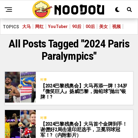
大马
网红
YouTuber
90后
00后
美女
视频
TOPICS
All Posts Tagged "2024 Paris
Paralympics"
时事
【2024巴黎残奥会】大马再添一牌！34岁
『微笑巨人』扬威巴黎，抛铅球“抛出”银
牌！?
时事
【2024巴黎残奥会】大马首个金牌到手！
谢儮好2局击退印尼选手，卫冕羽球冠
军！?（内附影片）