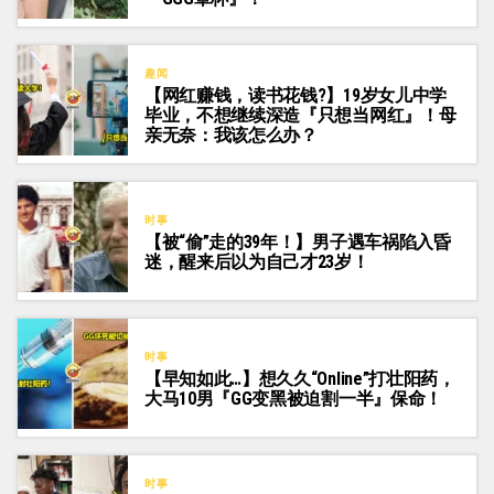
趣闻
【网红赚钱，读书花钱?】19岁女儿中学
毕业，不想继续深造『只想当网红』！母
亲无奈：我该怎么办？
时事
【被“偷”走的39年！】男子遇车祸陷入昏
迷，醒来后以为自己才23岁！
时事
【早知如此…】想久久“Online”打壮阳药，
大马10男『GG变黑被迫割一半』保命！
时事