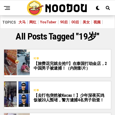
大马
网红
YouTuber
90后
00后
美女
视频
TOPICS
All Posts Tagged "19岁"
时事
【旅费花完就去抢⁉️】在泰国打劫金店，2
中国男子被逮捕！（内附影片）
时事
【去打包突然被Kacau！】少年深夜买鸡
饭被20人围堵，警方逮捕4名男子助查！