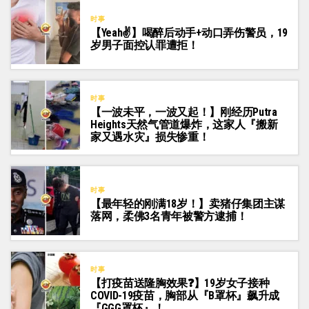
时事
【Yeah✌】喝醉后动手+动口弄伤警员，19
岁男子面控认罪遭拒！
时事
【一波未平，一波又起！】刚经历Putra
Heights天然气管道爆炸，这家人『搬新
家又遇水灾』损失惨重！
时事
【最年轻的刚满18岁！】卖猪仔集团主谋
落网，柔佛3名青年被警方逮捕！
时事
【打疫苗送隆胸效果❓】19岁女子接种
COVID-19疫苗，胸部从『B罩杯』飙升成
『GGG罩杯』！