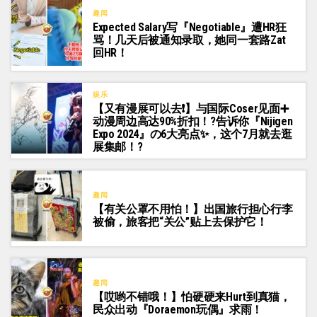
趣闻
Expected Salary写『Negotiable』遭HR狂
骂！几天后被通知录取，她同一套路Zat
回HR！
娱乐
【又有漫展可以去❗】与国际Coser见面➕
动漫周边高达90%折扣！?告诉你『Nijigen
Expo 2024』の6大亮点✨，这个7月就去逛
展集邮！?
趣闻
【有关公罩不用怕！】出国旅行担心行李
被偷，旅客把“关公”贴上去保护它！
趣闻
【哎哟不错哦！】怕硬硬来Hurt到真猫，
民众出动『Doraemon玩偶』求雨！