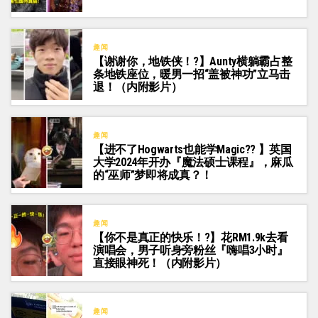
趣闻
【谢谢你，地铁侠！?】Aunty横躺霸占整
条地铁座位，暖男一招“盖被神功”立马击
退！（内附影片）
趣闻
【进不了Hogwarts也能学Magic?? 】英国
大学2024年开办『魔法硕士课程』，麻瓜
的“巫师”梦即将成真？！
趣闻
【你不是真正的快乐！?】花RM1.9k去看
演唱会，男子听身旁粉丝『嗨唱3小时』
直接眼神死！（内附影片）
趣闻