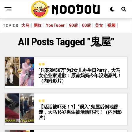
大马
网红
YouTuber
90后
00后
美女
视频
TOPICS
All Posts Tagged "鬼屋"
时事
“只花RM50万”为3女儿办生日Party，大马
女企业家道歉：原谅妈妈今年没送豪礼！
（内附影片）
时事
【活活被吓死！?】“误入”鬼屋后倒地昏
迷，大马16岁男生被活活吓死！（内附影
片）