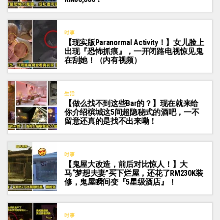
时事
【现实版Paranormal Activity！】女儿脸上
出现『恐怖抓痕』，一开闭路电视惊见鬼
在刮她！（内有视频）
生活
【做么找不到这些Bar的？】现在就来给
你介绍槟城这5间超隐秘式的酒吧，一不
留意还真的是找不出来嘞！
时事
【鬼屋大改造，前后对比惊人！】大
马“梦想夫妻”买下烂屋，还花了RM230K装
修，鬼屋瞬间变『5星级酒店』！
时事