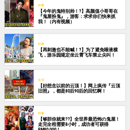
时事
【今年的鬼特别帅！?】高颜值小哥哥在
『鬼屋扮鬼』，游客：求求你们快来抓
我！（内有视频）
时事
【再刺激也不能喊！?】为了避免唾液横
飞，游乐园规定坐云霄飞车禁止尖叫！
生活
【好想念以前的云顶！】网上疯传『云顶
旧照』，都是80后90后的回忆啊！
时事
【够胆你就来??】全世界最恐怖の鬼屋！
走完全程需要8小时，成功者可获得
RM80,000！