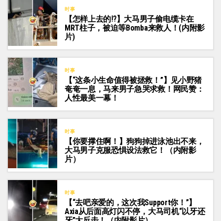
时事
【怎样上去的⁉️】大马男子偷电缆卡在
MRT柱子，被迫等Bomba来救人！(内附影
片)
时事
【“这条小生命值得被拯救！”】见小野猪
奄奄一息，马来男子急哭求救！网民赞：
人性最美一幕！
时事
【你要撑住啊！】狗狗掉进泳池出不来，
大马男子克服恐惧设法救它！（内附影
片）
时事
【“去吧亲爱的，这次我Support你！”】
Axia从后面高灯闪不停，大马司机“以牙还
牙”大反击！（内附影片）