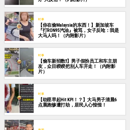
时事
【你在偷Malaysia的东西！】新加坡车
『打RON95汽油』被骂，女子反呛：我是
大马人吗！（内附影片）
时事
【偷车新招数❗】男子假扮员工和车主朋
友，众目睽睽把别人车开走！（内附影
片）
时事
【劫匪早起Hit KPI！？】大马男子清晨6
点晨跑惨遭打劫，居民人心惶惶！
趣闻