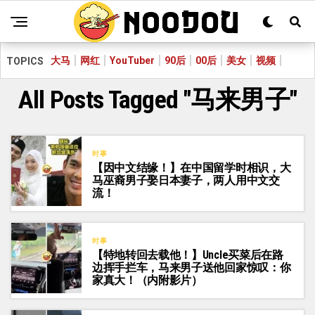
大马
网红
YouTuber
90后
00后
美女
视频
TOPICS
All Posts Tagged "马来男子"
时事
【因中文结缘！】在中国留学时相识，大
马巫裔男子娶日本妻子，两人用中文交
流！
时事
【特地转回去载他！】Uncle买菜后在路
边挥手拦车，马来男子送他回家惊叹：你
家真大！（内附影片）