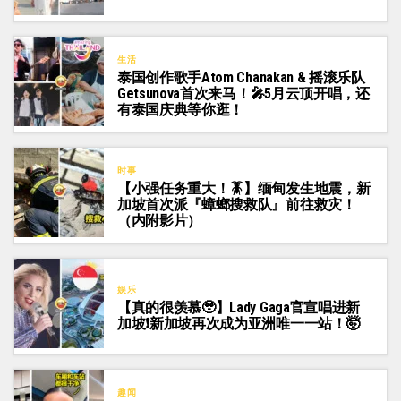
生活
泰国创作歌手Atom Chanakan & 摇滚乐队
Getsunova首次来马！🎤5月云顶开唱，还
有泰国庆典等你逛！
时事
【小强任务重大！🪳】缅甸发生地震，新
加坡首次派『蟑螂搜救队』前往救灾！
（内附影片）
娱乐
【真的很羡慕🥹】Lady Gaga官宣唱进新
加坡❗新加坡再次成为亚洲唯一一站！🤯
趣闻