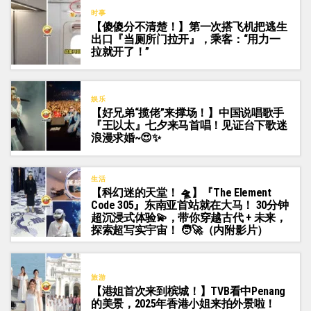
时事
【傻傻分不清楚！】第一次搭飞机把逃生
出口『当厕所门拉开』，乘客：“用力一
拉就开了！”
娱乐
【好兄弟“揽佬”来撑场！】中国说唱歌手
『王以太』七夕来马首唱！见证台下歌迷
浪漫求婚~😍✨
生活
【科幻迷的天堂！ 🛸】『The Element
Code 305』东南亚首站就在大马！ 30分钟
超沉浸式体验💫，带你穿越古代 + 未来，
探索超写实宇宙！ 🧑‍🚀（内附影片）
旅游
【港姐首次来到槟城！】TVB看中Penang
的美景，2025年香港小姐来拍外景啦！