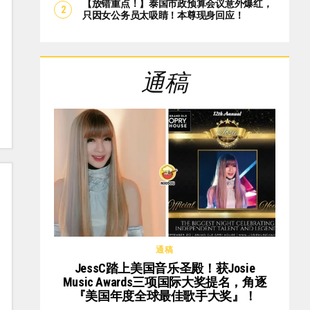
【放错重点！】泰国市政预算会议意外爆红，
只因女公务员太吸睛！本尊现身回应！
通稿
通稿
JessC踏上美国音乐圣殿！获Josie
Music Awards三项国际大奖提名，角逐
『美国年度全球最佳歌手大奖』！