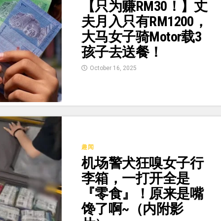
【只为赚RM30！】丈
夫月入只有RM1200，
大马女子骑Motor载3
孩子去送餐！
October 16, 2025
趣闻
机场警犬狂嗅女子行
李箱，一打开全是
『零食』！原来是嘴
馋了啊~（内附影