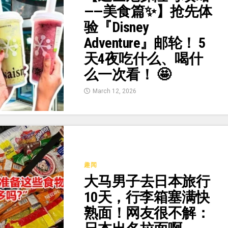
——美食篇✨】抢先体
验『Disney
Adventure』邮轮！ 5
天4夜吃什么、喝什
么一次看！ 🤩
March 12, 2026
趣闻
大马男子去日本旅行
10天，行李箱塞满快
熟面！网友很不解：