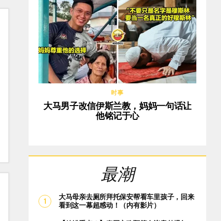
时事
大马男子改信伊斯兰教，妈妈一句话让
他铭记于心
最潮
大马母亲去厕所拜托保安帮看车里孩子，回来
看到这一幕超感动！（内有影片）