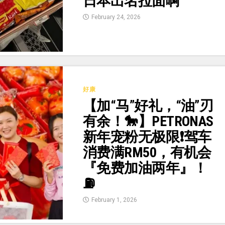
日本出名拉面啊
February 24, 2026
好康
【加“马”好礼，“油”刃
有余！🐎】PETRONAS
新年宠粉无极限❗驾车
消费满RM50，有机会
『免费加油两年』！
⛽
February 1, 2026