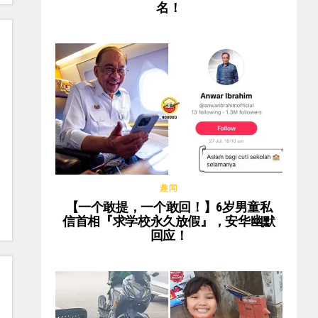
名！
趣闻
【一个敢提，一个敢回！】6岁男童私
信首相『求学校永久放假』，安华幽默
回应！