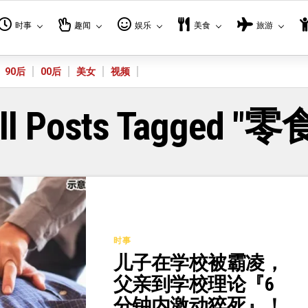
时事
趣闻
娱乐
美食
旅游
90后
00后
美女
视频
ll Posts Tagged "零
时事
儿子在学校被霸凌，
父亲到学校理论『6
分钟内激动猝死』！