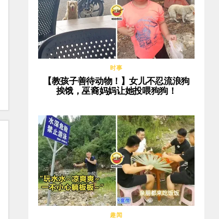
时事
【教孩子善待动物！】女儿不忍流浪狗
挨饿，巫裔妈妈让她投喂狗狗！
趣闻