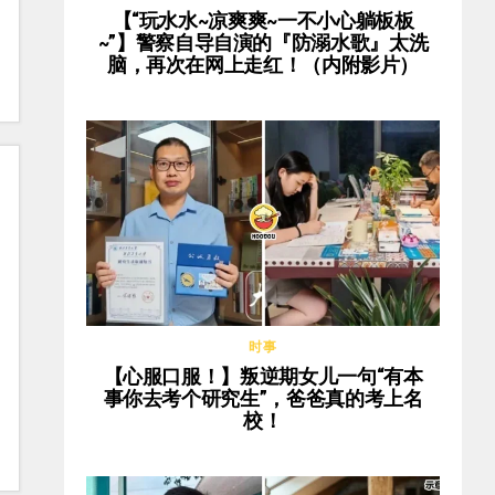
【“玩水水~凉爽爽~一不小心躺板板
~”】警察自导自演的『防溺水歌』太洗
脑，再次在网上走红！（内附影片）
时事
【心服口服！】叛逆期女儿一句“有本
事你去考个研究生”，爸爸真的考上名
校！