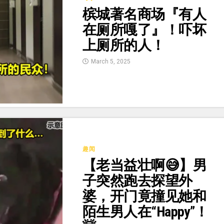
槟城著名商场『有人
在厕所嘎了』！吓坏
上厕所的人！
March 5, 2025
趣闻
【老当益壮啊😅】男
子突然跑去探望外
婆，开门竟撞见她和
陌生男人在“Happy”！