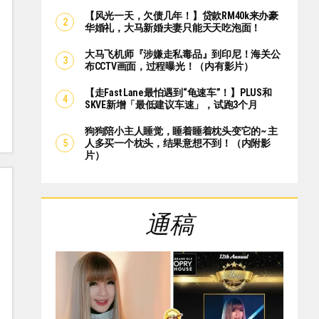
【风光一天，欠债几年！】贷款RM40k来办豪
华婚礼，大马新婚夫妻只能天天吃泡面！
大马飞机师『涉嫌走私毒品』到印尼！海关公
布CCTV画面，过程曝光！（内有影片）
【走Fast Lane最怕遇到“龟速车”！】PLUS和
SKVE新增「最低建议车速」，试跑3个月
狗狗陪小主人睡觉，睡着睡着枕头变它的~ 主
人多买一个枕头，结果意想不到！（内附影
片）
通稿