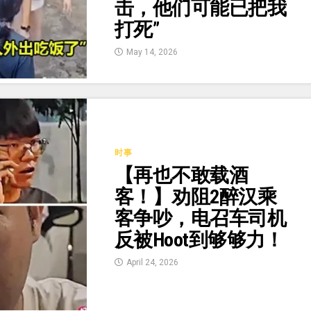
击，他们可能已把我
打死”
May 14, 2026
时事
【再也不敢载酒
客！】劝阻2醉汉乘
客争吵，电召车司机
反被Hoot到够够力！
April 24, 2026