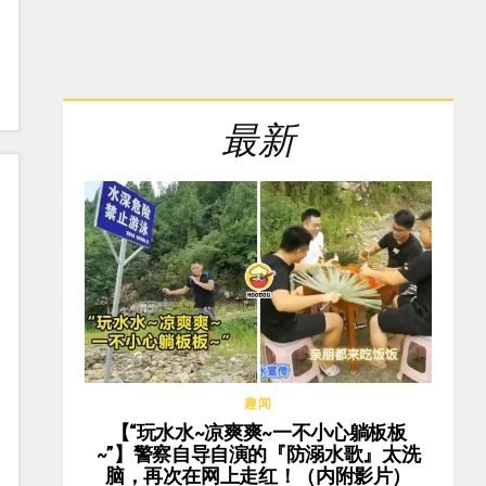
最新
趣闻
【“玩水水~凉爽爽~一不小心躺板板
~”】警察自导自演的『防溺水歌』太洗
脑，再次在网上走红！（内附影片）