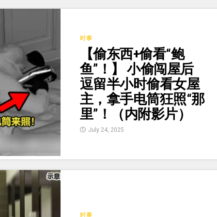
时事
【偷东西+偷看“鲍
鱼”！】 小偷闯屋后
逗留半小时偷看女屋
主，拿手电筒狂照“那
里”！（内附影片）
July 24, 2025
时事