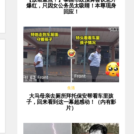
爆红，只因女公务员太吸睛！本尊现身
回应！
生活
大马母亲去厕所拜托保安帮看车里孩
子，回来看到这一幕超感动！（内有影
片）