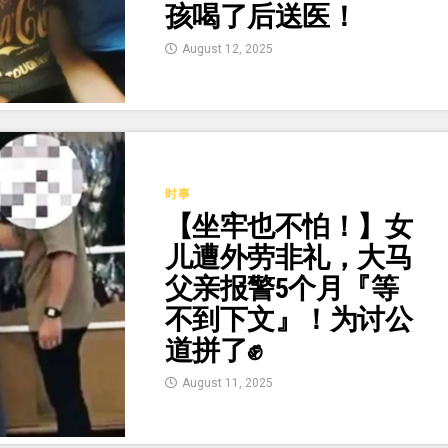
孩喝了后送医！
August 12, 2025
时事
【坐牢也不怕！】女
儿遭外劳非礼，大马
父亲报警5个月『等
不到下文』！为讨公
道拼了✊
August 11, 2025