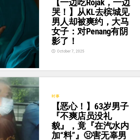
【一边吃Rojak，一边
哭！】从KL去槟城见
男人却被爽约，大马
女子：对Penang有阴
影了！
October 7, 2025
时事
【恶心！】63岁男子
『不爽店员没礼
貌』，竟『在汽水内
加“料”』🤢害无辜男