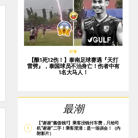
时事
【酿1死12伤！】泰南足球赛遇『天打
雷劈』，泰国球员不治身亡！伤者中有
1名大马人！
最潮
【“谢谢”酱值钱⁉️】乘客没钱付车费，只给司
机“谢谢”二字！乘客澄清：是一场误会！（内
附影片）