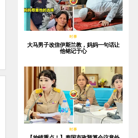
时事
大马男子改信伊斯兰教，妈妈一句话让
他铭记于心
时事
【放错重点！】泰国市政预算会议意外