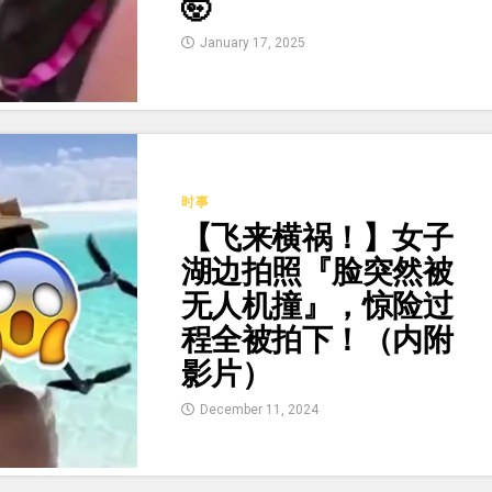
🤯
January 17, 2025
时事
【飞来横祸！】女子
湖边拍照『脸突然被
无人机撞』，惊险过
程全被拍下！（内附
影片）
December 11, 2024