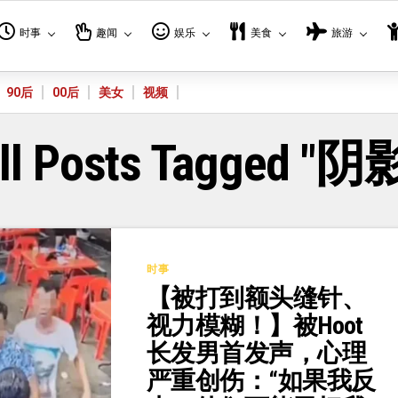
时事
趣闻
娱乐
美食
旅游
90后
00后
美女
视频
ll Posts Tagged "阴
时事
【被打到额头缝针、
视力模糊！】被Hoot
长发男首发声，心理
严重创伤：“如果我反