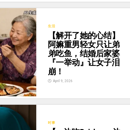
生活
【解开了她的心结】
阿嫲重男轻女只让弟
弟吃鱼，结婚后家婆
『一举动』让女子泪
崩！
April 9, 2026
时事