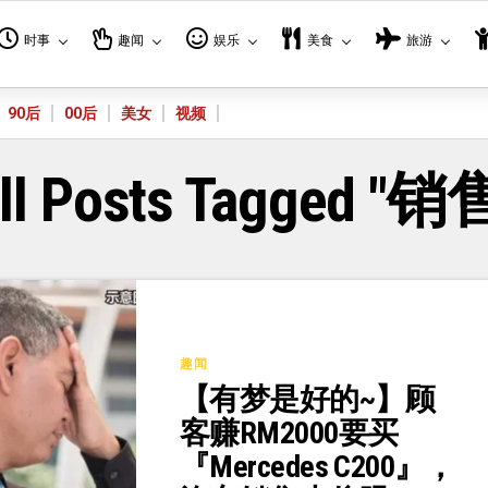
时事
趣闻
娱乐
美食
旅游
90后
00后
美女
视频
ll Posts Tagged "销
趣闻
【有梦是好的~】顾
客赚RM2000要买
『Mercedes C200』，