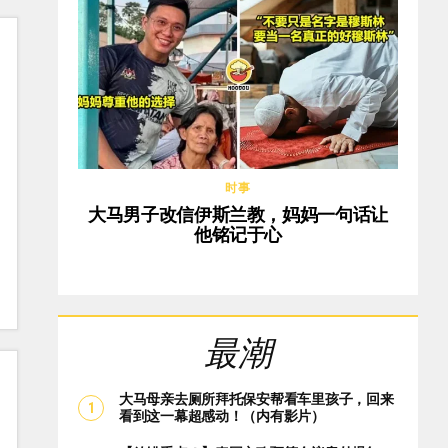
时事
大马男子改信伊斯兰教，妈妈一句话让
他铭记于心
最潮
大马母亲去厕所拜托保安帮看车里孩子，回来
看到这一幕超感动！（内有影片）