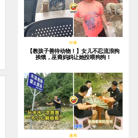
时事
【教孩子善待动物！】女儿不忍流浪狗
挨饿，巫裔妈妈让她投喂狗狗！
趣闻