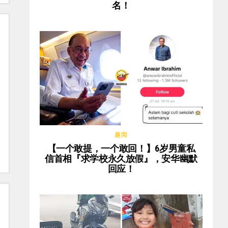
名！
趣闻
【一个敢提，一个敢回！】6岁男童私
信首相『求学校永久放假』，安华幽默
回应！