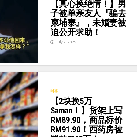
【真心换绝情！】男
子被单亲友人『骗去
柬埔寨』，未婚妻被
迫公开求助！
July 9, 2025
时事
【2块换5万
Saman！】货架上写
RM89.90，商品标价
RM91.90！西药房被