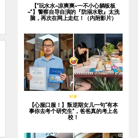
【“玩水水~凉爽爽~一不小心躺板板
~”】警察自导自演的『防溺水歌』太洗
脑，再次在网上走红！（内附影片）
时事
【心服口服！】叛逆期女儿一句“有本
事你去考个研究生”，爸爸真的考上名
校！