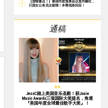
【放错重点！】泰国市政预算会议意外爆红，
只因女公务员太吸睛！本尊现身回应！
通稿
通稿
JessC踏上美国音乐圣殿！获Josie
Music Awards三项国际大奖提名，角逐
『美国年度全球最佳歌手大奖』！