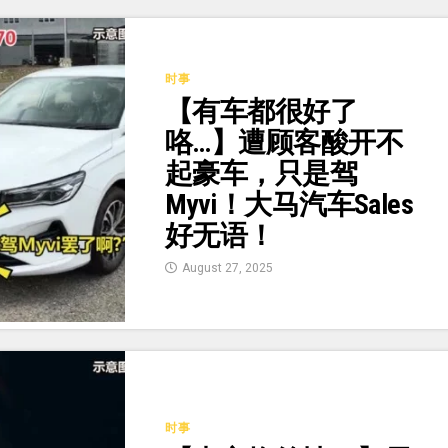
时事
【有车都很好了
咯…】遭顾客酸开不
起豪车，只是驾
Myvi！大马汽车Sales
好无语！
August 27, 2025
时事