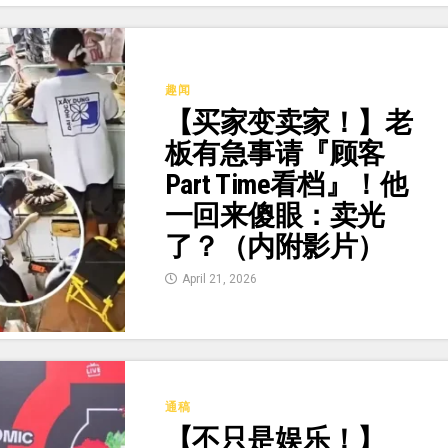
趣闻
【买家变卖家！】老
板有急事请『顾客
Part Time看档』！他
一回来傻眼：卖光
了？（内附影片）
April 21, 2026
通稿
【不只是娱乐！】