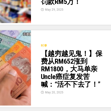
罚款RM5万！
May 29, 2025
时事
【越穷越见鬼！】保
费从RM652涨到
RM1800，大马单亲
Uncle癌症复发苦
喊：“活不下去了！”
May 20, 2025