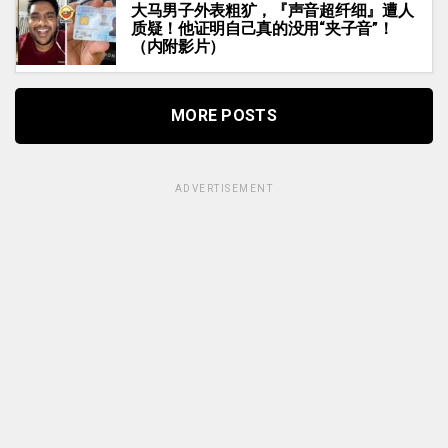
大马男子外表粗犷，『声音超纤细』遭人
质疑！他证明自己真的没用“夹子音”！
（内附影片）
MORE POSTS
ADVERTISEMENT