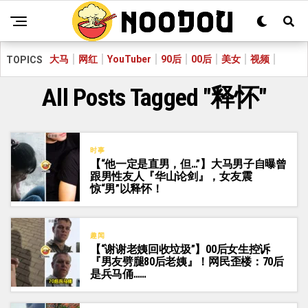
大马
网红
YouTuber
90后
00后
美女
视频
TOPICS
All Posts Tagged "释怀"
时事
【“他一定是直男，但…”】大马男子自曝曾
跟男性友人『华山论剑』，女友震
惊“男”以释怀！
趣闻
【“谢谢老姨回收垃圾”】00后女生控诉
『男友劈腿80后老姨』！网民歪楼：70后
是兵马俑……