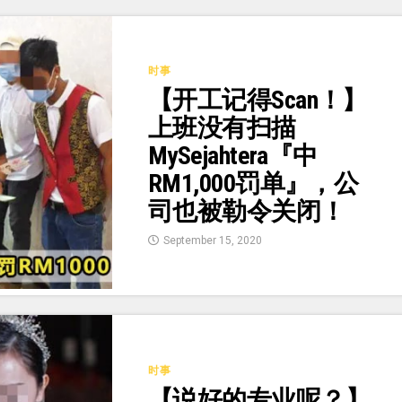
时事
【开工记得Scan！】
上班没有扫描
MySejahtera『中
RM1,000罚单』，公
司也被勒令关闭！
September 15, 2020
时事
【说好的专业呢？】