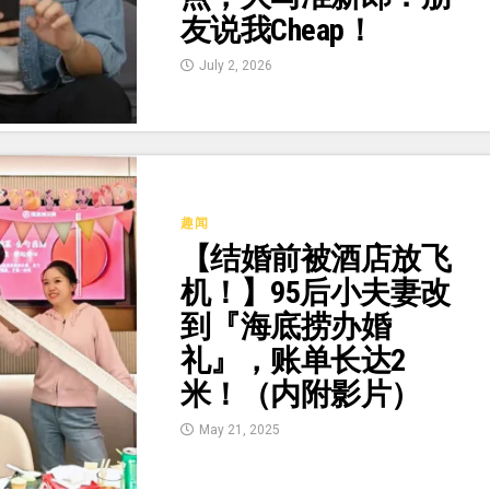
友说我Cheap！
July 2, 2026
趣闻
【结婚前被酒店放飞
机！】95后小夫妻改
到『海底捞办婚
礼』，账单长达2
米！（内附影片）
May 21, 2025