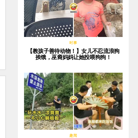
时事
【教孩子善待动物！】女儿不忍流浪狗
挨饿，巫裔妈妈让她投喂狗狗！
趣闻