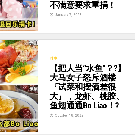
不满意要求重捐！
January 7, 2023
时事
【把人当“水鱼”？?】
大马女子怒斥酒楼
『试菜和摆酒差很
大』，龙虾、桃胶、
鱼翅通通Bo Liao！?
October 18, 2022