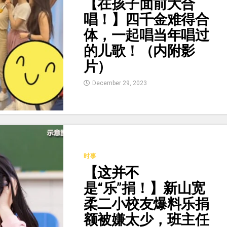
【在孩子面前大合
唱！】四千金难得合
体，一起唱当年唱过
的儿歌！（内附影
片）
December 29, 2023
时事
【这并不
是“乐”捐！】新山宽
柔二小校友爆料乐捐
额被嫌太少，班主任