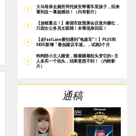
大马母亲去厕所拜托保安帮看车里孩子，回来
看到这一幕超感动！（内有影片）
【放错重点！】泰国市政预算会议意外爆红，
只因女公务员太吸睛！本尊现身回应！
【走Fast Lane最怕遇到“龟速车”！】PLUS和
SKVE新增「最低建议车速」，试跑3个月
狗狗陪小主人睡觉，睡着睡着枕头变它的~ 主
人多买一个枕头，结果意想不到！（内附影
片）
通稿