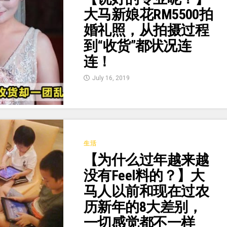
大马新娘花RM5500拍
婚礼照，从拍摄过程
到“收货”都状况连
连！
July 16, 2019
生活
【为什么过年越来越
没有Feel料的？】大
马人以前和现在过农
历新年的8大差别，
一切感觉都不一样