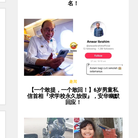
名！
趣闻
【一个敢提，一个敢回！】6岁男童私
信首相『求学校永久放假』，安华幽默
回应！