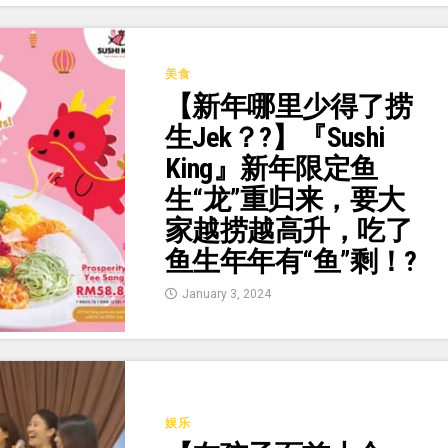
美食
【新年哪里少得了捞
生Jek？?】『Sushi
King』新年限定鱼
生“龙”重归来，要大
家越捞越高升，吃了
鱼生年年有“鱼”剩！?
January 3, 2024
娱乐