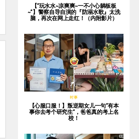
【“玩水水~凉爽爽~一不小心躺板板
~”】警察自导自演的『防溺水歌』太洗
脑，再次在网上走红！（内附影片）
时事
【心服口服！】叛逆期女儿一句“有本
事你去考个研究生”，爸爸真的考上名
校！