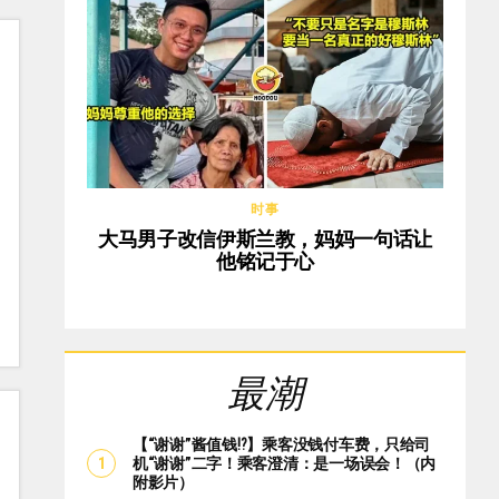
时事
大马男子改信伊斯兰教，妈妈一句话让
他铭记于心
最潮
【“谢谢”酱值钱⁉️】乘客没钱付车费，只给司
机“谢谢”二字！乘客澄清：是一场误会！（内
附影片）