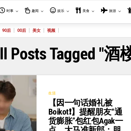
时事
趣闻
娱乐
美食
旅游
90后
00后
美女
视频
ll Posts Tagged "酒
生活
【因一句话婚礼被
Boikot❗】提醒朋友“通
货膨胀”包红包Agak一
点，大马准新郎：朋