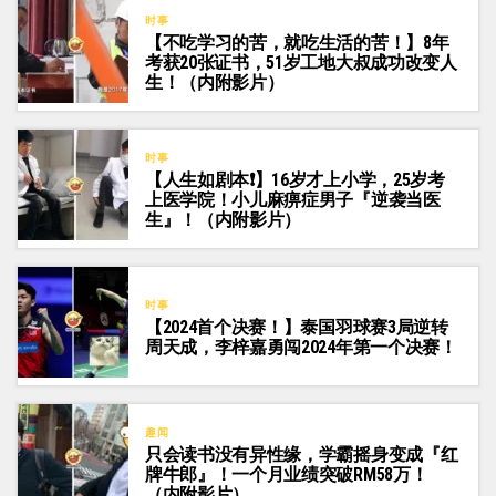
时事
【不吃学习的苦，就吃生活的苦！】8年
考获20张证书，51岁工地大叔成功改变人
生！（内附影片）
时事
【人生如剧本❗】16岁才上小学，25岁考
上医学院！小儿麻痹症男子『逆袭当医
生』！（内附影片）
时事
【2024首个决赛！】泰国羽球赛3局逆转
周天成，李梓嘉勇闯2024年第一个决赛！
趣闻
只会读书没有异性缘，学霸摇身变成『红
牌牛郎』！一个月业绩突破RM58万！
（内附影片）