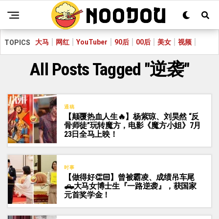
大马
网红
YouTuber
90后
00后
美女
视频
TOPICS
All Posts Tagged "逆袭"
通稿
【颠覆热血人生🔥】杨紫琼、刘昊然 “反
骨师徒”玩转魔方，电影《魔方小姐》7月
23日全马上映！
时事
【做得好👏🏻】曾被霸凌、成绩吊车尾
🛻大马女博士生『一路逆袭』，获国家
元首奖学金！