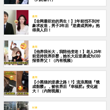
趣闻
【全网最听劝的男生！】2年前找不到对
象求改造，男子2年后『逆袭成男神』抱
得美人归！
趣闻
【他养我长大，我陪他变老！】老人25年
前坚持抚养弃婴，她长大后逆袭成为CEO
报答养父！（内有视频）
趣闻
【小黑猫的逆袭之路！?】流浪黑猫『饿
成骷髅』，被收养后『幸福肥』变化超
大！（内附视频）
时事