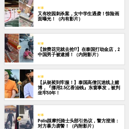
时事
又有校园刺杀案，女中学生遇袭！惊险画
面曝光！（内有影片）
时事
【旅费花完就去抢⁉️】在泰国打劫金店，2
中国男子被逮捕！（内附影片）
时事
【从袈裟到牢服！】泰国高僧沉迷线上赌
博，『挪用2.5亿香油钱』东窗事发，被判
坐牢50年！
时事
Polis踩摩托骑士头部引热议，警方澄清：
对方暴力袭警！（内附影片）