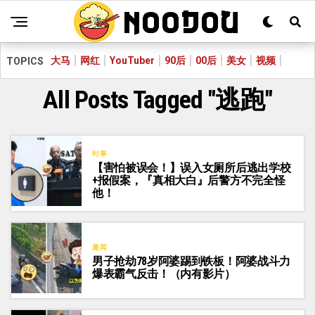
大马
网红
YouTuber
90后
00后
美女
视频
TOPICS
All Posts Tagged "逃跑"
时事
【害怕被误会！】误入女厕所后逃出学校
+报假案，『真相大白』后警方不完全怪
他！
趣闻
男子抢劫78岁阿婆踢到铁板！阿婆战斗力
爆表霸气反击！（内有影片）