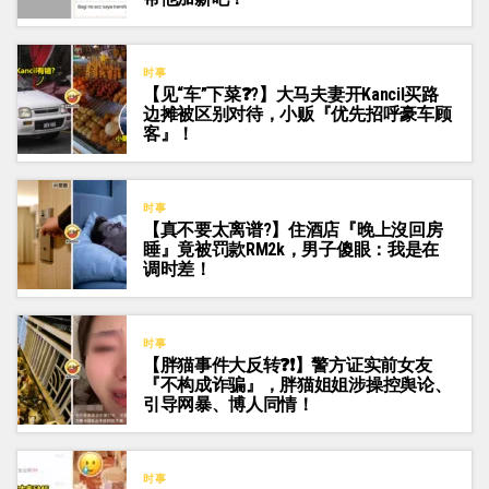
时事
【见“车”下菜❓?】大马夫妻开Kancil买路
边摊被区别对待，小贩『优先招呼豪车顾
客』！
时事
【真不要太离谱?】住酒店『晚上沒回房
睡』竟被罚款RM2k，男子傻眼：我是在
调时差！
时事
【胖猫事件大反转❓❗】警方证实前女友
『不构成诈骗』，胖猫姐姐涉操控舆论、
引导网暴、博人同情！
时事