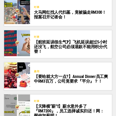
时事
大马网红找人代扫墓，竟被骗走RM300！
报案召开记者会！
时事
【航班延误很生气❓】飞机延误超过5小时
还没飞，航空公司必须退款不能用积分代
替！
趣闻
【要给就大方一点?】Annual Dinner员工爽
中RM3百万，公司竟要求『平分』？！
时事
【天降横“薪”❗】薪水意外多了
『RM7200』，员工选择诚实归还！网：
帮他加薪吧！