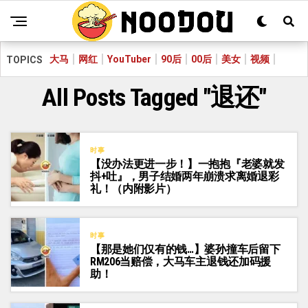
大马
网红
YouTuber
90后
00后
美女
视频
TOPICS
All Posts Tagged "退还"
时事
【没办法更进一步！】一抱抱『老婆就发
抖+吐』，男子结婚两年崩溃求离婚退彩
礼！（内附影片）
时事
【那是她们仅有的钱…】婆孙撞车后留下
RM206当赔偿，大马车主退钱还加码援
助！