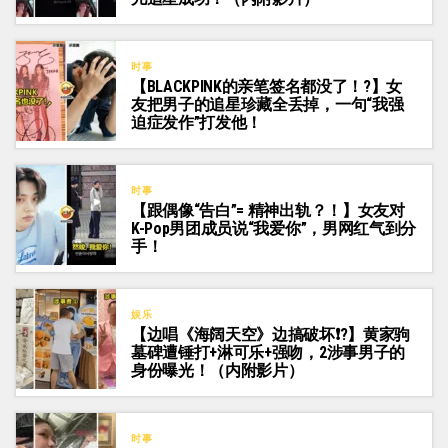
时事
【BLACKPINK的亲笔签名都没了！?】女
友把男子的追星珍藏全丢掉，一句“我强
迫症发作”打发他！
时事
【跟偶像“告白”= 精神出轨？！】女友对
K-Pop男团成员说“我爱你”，男网红气到分
手！
娱乐
【边唱《海阔天空》边搞破坏❗?】黄家驹
墓碑遭锤打+淋可乐+强吻，2涉事男子的
身份曝光！（内附影片）
时事