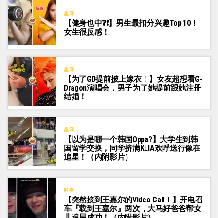
趣闻
【健身也中❓❗】男生最扣分兴趣Top 10！
女生很反感！
趣闻
【为了GD提前披上嫁衣！】女友超想看G-
Dragon演唱会，男子为了她提前跟她注册
结婚！
趣闻
【以为是哪一个韩国Oppa?】大学生到韩
国留学交换，同学挤满KLIA欢呼送行像在
追星！（内附影片）
时事
【突然接到王嘉尔的Video Call！】开电召
车『载到王嘉尔』两次，大马好爸爸帮女
儿追星成功！（内附影片）