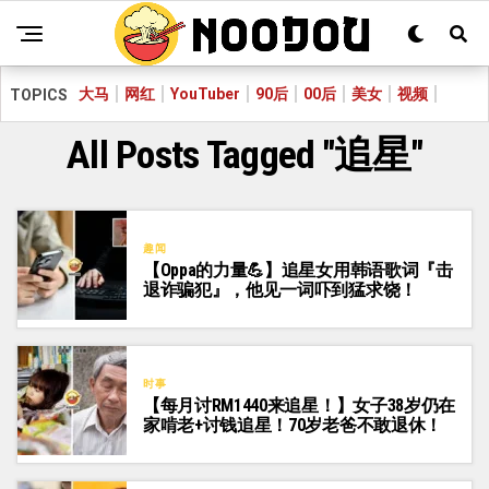
大马
网红
YouTuber
90后
00后
美女
视频
TOPICS
All Posts Tagged "追星"
趣闻
【Oppa的力量💪】追星女用韩语歌词『击
退诈骗犯』，他见一词吓到猛求饶！
时事
【每月讨RM1440来追星！】女子38岁仍在
家啃老+讨钱追星！70岁老爸不敢退休！