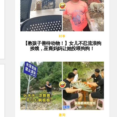
时事
【教孩子善待动物！】女儿不忍流浪狗
挨饿，巫裔妈妈让她投喂狗狗！
趣闻