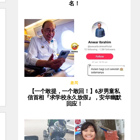
名！
趣闻
【一个敢提，一个敢回！】6岁男童私
信首相『求学校永久放假』，安华幽默
回应！