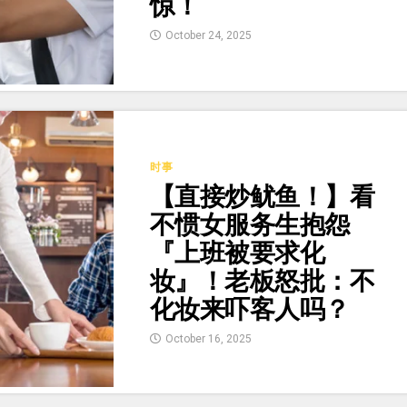
惊！
October 24, 2025
时事
【直接炒鱿鱼！】看
不惯女服务生抱怨
『上班被要求化
妆』！老板怒批：不
化妆来吓客人吗？
October 16, 2025