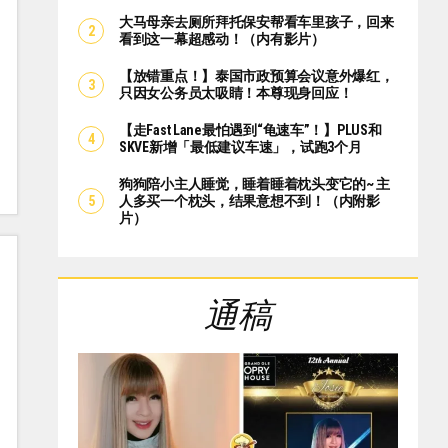
大马母亲去厕所拜托保安帮看车里孩子，回来
看到这一幕超感动！（内有影片）
【放错重点！】泰国市政预算会议意外爆红，
只因女公务员太吸睛！本尊现身回应！
【走Fast Lane最怕遇到“龟速车”！】PLUS和
SKVE新增「最低建议车速」，试跑3个月
狗狗陪小主人睡觉，睡着睡着枕头变它的~ 主
人多买一个枕头，结果意想不到！（内附影
片）
通稿