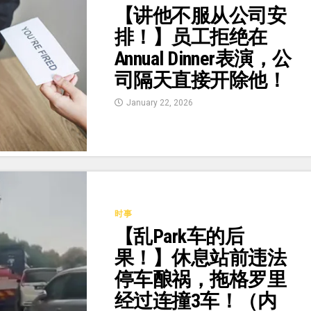
【讲他不服从公司安
排！】员工拒绝在
Annual Dinner表演，公
司隔天直接开除他！
January 22, 2026
时事
【乱Park车的后
果！】休息站前违法
停车酿祸，拖格罗里
经过连撞3车！（内