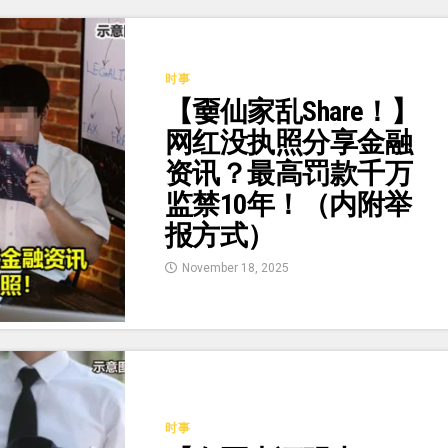
时事
【嫑仙家乱Share！】
网红没执照分享金融
资讯？最高罚款千万
监禁10年！（内附举
报方式）
November 18, 2025
时事