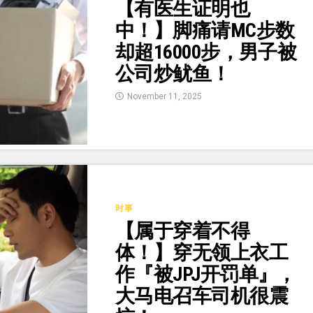
【有医生证明也
中！】脚痛请MC步数
却超16000步，男子被
公司炒鱿鱼！
November 11, 2025
时事
【属于穿着不得
体！】穿无领上衣工
作『被JPJ开罚单』，
大马电召车司机很震