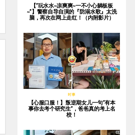
【“玩水水~凉爽爽~一不小心躺板板
~”】警察自导自演的『防溺水歌』太洗
脑，再次在网上走红！（内附影片）
时事
【心服口服！】叛逆期女儿一句“有本
事你去考个研究生”，爸爸真的考上名
校！