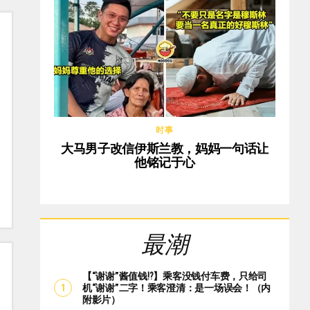
时事
大马男子改信伊斯兰教，妈妈一句话让
他铭记于心
最潮
【“谢谢”酱值钱⁉️】乘客没钱付车费，只给司
机“谢谢”二字！乘客澄清：是一场误会！（内
附影片）