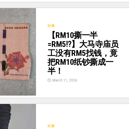
时事
【RM10撕一半
=RM5⁉️】大马寺庙员
工没有RM5找钱，竟
把RM10纸钞撕成一
半！
March 11, 2026
时事