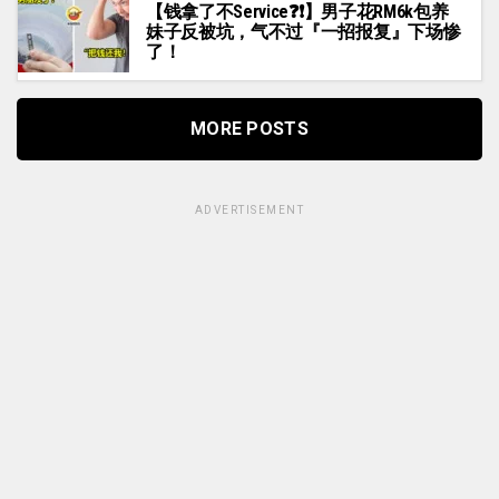
【钱拿了不Service❓❗】男子花RM6k包养
妹子反被坑，气不过『一招报复』下场惨
了！
MORE POSTS
ADVERTISEMENT