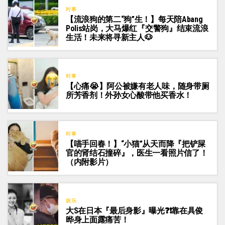
时事
【流浪狗的第二“狗”生！】每天陪Abang
Polis站岗，大马爆红『交警狗』结束流浪
生活！未来将寻新主人🐶
时事
【心痛😭】阿公被嫌有老人味，随身带厕
所芳香剂！外孙女心酸带他买香水！
时事
【喵手回春！】“小猫”从天而降『把铲屎
官的肾结石撞碎』，医生一看照片信了！
（内附影片）
娱乐
大S在日本『最后身影』曝光❓❗靠在具俊
晔身上面露痛苦！