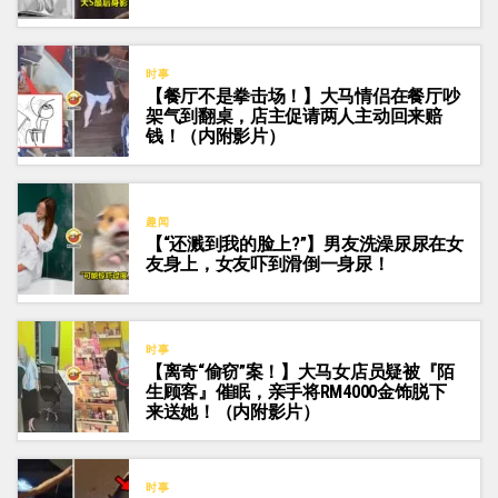
时事
【餐厅不是拳击场！】大马情侣在餐厅吵
架气到翻桌，店主促请两人主动回来赔
钱！（内附影片）
趣闻
【“还溅到我的脸上?”】男友洗澡尿尿在女
友身上，女友吓到滑倒一身尿！
时事
【离奇“偷窃”案！】大马女店员疑被『陌
生顾客』催眠，亲手将RM4000金饰脱下
来送她！（内附影片）
时事