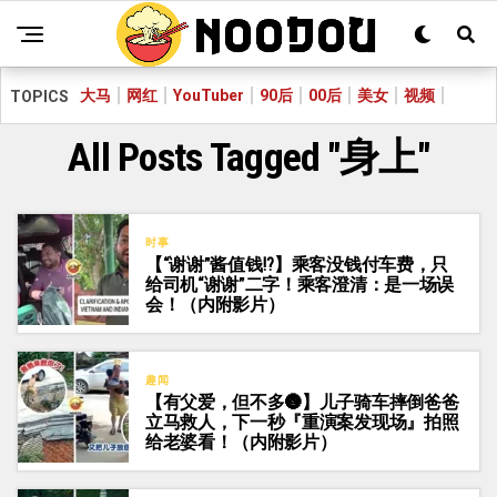
大马
网红
YouTuber
90后
00后
美女
视频
TOPICS
All Posts Tagged "身上"
时事
【“谢谢”酱值钱⁉️】乘客没钱付车费，只
给司机“谢谢”二字！乘客澄清：是一场误
会！（内附影片）
趣闻
【有父爱，但不多🌚】儿子骑车摔倒爸爸
立马救人，下一秒『重演案发现场』拍照
给老婆看！（内附影片）