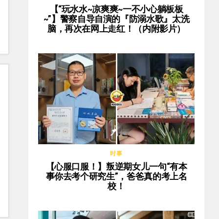
【“玩水水~凉爽爽~一不小心躺板板
~”】警察自导自演的『防溺水歌』太洗
脑，再次在网上走红！（内附影片）
时事
【心服口服！】叛逆期女儿一句“有本
事你去考个研究生”，爸爸真的考上名
校！