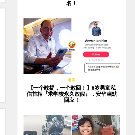
名！
趣闻
【一个敢提，一个敢回！】6岁男童私
信首相『求学校永久放假』，安华幽默
回应！