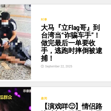
时事
大马『立Flag哥』到
台湾当“诈骗车手”！
做完最后一单要收
手，逃跑时摔倒被逮
捕！
September 22, 2025
趣闻
【演戏咩🙂】情侣路