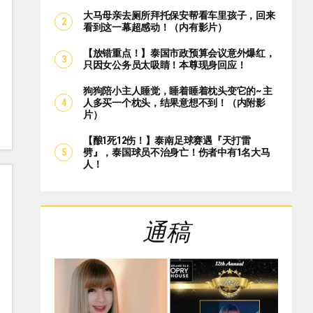
大马母亲去厕所拜托保安帮看车里孩子，回来
看到这一幕超感动！（内有影片）
【放错重点！】泰国市政预算会议意外爆红，
只因女公务员太吸睛！本尊现身回应！
狗狗陪小主人睡觉，睡着睡着枕头变它的~ 主
人多买一个枕头，结果意想不到！（内附影
片）
【酿1死12伤！】泰南足球赛遇『天打雷
劈』，泰国球员不治身亡！伤者中有1名大马
人！
通稿