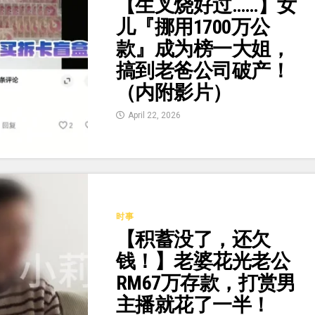
【生叉烧好过……】女
儿『挪用1700万公
款』成为榜一大姐，
搞到老爸公司破产！
（内附影片）
April 22, 2026
时事
【积蓄没了，还欠
钱！】老婆花光老公
RM67万存款，打赏男
主播就花了一半！