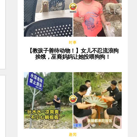
时事
【教孩子善待动物！】女儿不忍流浪狗
挨饿，巫裔妈妈让她投喂狗狗！
趣闻