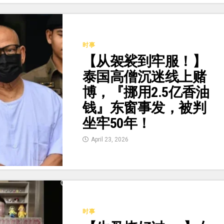
时事
【从袈裟到牢服！】
泰国高僧沉迷线上赌
博，『挪用2.5亿香油
钱』东窗事发，被判
坐牢50年！
April 23, 2026
时事