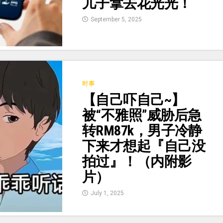
儿子拿去花光光！
September 5, 2025
时事
【自己吓自己~】
被“不雅照”威胁后急
转RM87k，男子冷静
下来才想起『自己没
拍过』！（内附影
片）
July 1, 2025