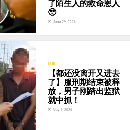
了陌生人的救命恩人
🥹
June 29, 2026
时事
【都还没离开又进去
了】服刑期结束被释
放，男子刚踏出监狱
就中抓！
May 1, 2026