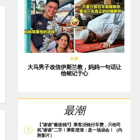
时事
大马男子改信伊斯兰教，妈妈一句话让
他铭记于心
最潮
【“谢谢”酱值钱⁉️】乘客没钱付车费，只给司
机“谢谢”二字！乘客澄清：是一场误会！（内
附影片）