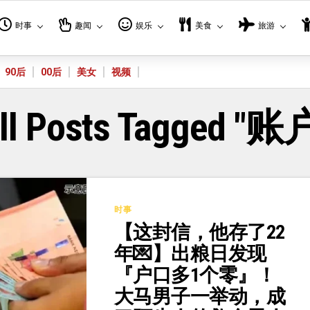
时事
趣闻
娱乐
美食
旅游
90后
00后
美女
视频
ll Posts Tagged "账
时事
【这封信，他存了22
年💌】出粮日发现
『户口多1个零』！
大马男子一举动，成