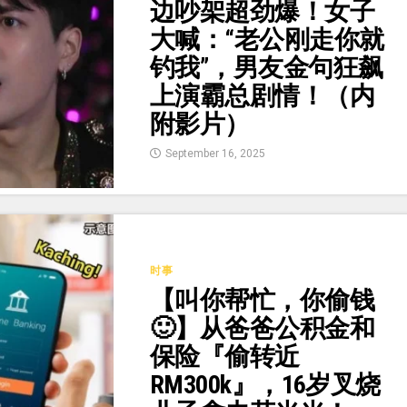
边吵架超劲爆！女子
大喊：“老公刚走你就
钓我”，男友金句狂飙
上演霸总剧情！（内
附影片）
September 16, 2025
时事
【叫你帮忙，你偷钱
🙂】从爸爸公积金和
保险『偷转近
RM300k』，16岁叉烧