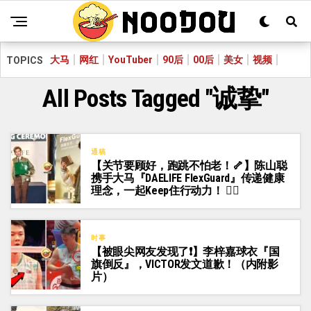
大马
网红
YouTuber
90后
00后
美女
视频
TOPICS
All Posts Tagged "诚挚"
通稿
【关节要顾好，跑跳不怕老！🦴】陈山聪
携手大马『DAELIFE FlexGuard』传递健康
理念，一起Keep住行动力！ 🏃‍♂️
时事
【被眼尖网友发现了❗】李梓嘉球衣『国
旗倒反』，VICTOR发文道歉！（内附影
片）