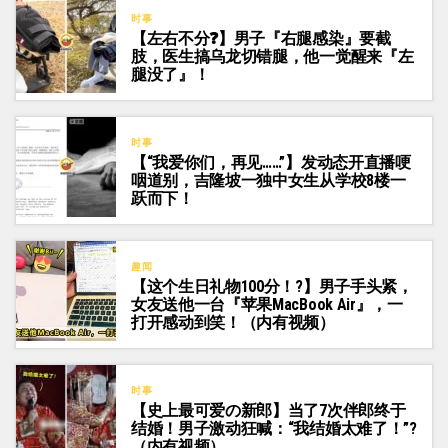
时事
【左右不分❓】男子『右腿感染』要截
肢，医生搞乌龙切错腿，他一觉醒来『左
腿没了』！
时事
【“我爱你们，再见……”】发动态开直播哽
咽道别，吉隆坡一独中女生从学校8楼一
跃而下！
趣闻
【这个生日礼物100分！?】男子手头紧，
女友送他一台『苹果MacBook Air』，一
打开感动到笑！（内有视频）
时事
【史上最可爱の新郎】当了7次伴郎终于
结婚！男子激动狂喊：“我结婚太难了！”?
（内有视频）