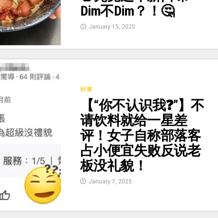
Dim不Dim？！🤔
January 15, 2025
时事
【“你不认识我❓”】不
请饮料就给一星差
评！女子自称部落客
占小便宜失败反说老
板没礼貌！
January 7, 2025