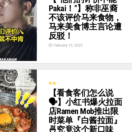
Pakai！”】称非巫裔
不该评价马来食物，
马来美食博主言论遭
反驳！
February 10, 2025
美食
【看食客们怎么说
🗣️】小红书爆火拉面
店Ramen Mob推出限
时菜单『白酱拉面』
🍜究竟这个新口味