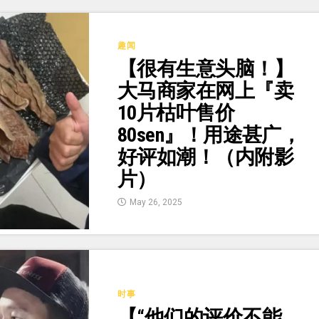
趣闻
【很有生意头脑！】
大马商家在网上『卖
10片枯叶售价
80sen』！用途甚广，
好评如潮！（内附影
片）
May 26, 2025
时事
【“他们的评价不能