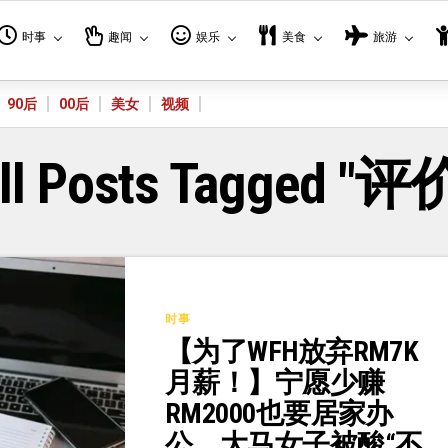
时事
趣闻
娱乐
美食
旅游
90后
00后
美女
视频
ll Posts Tagged "评
时事
【为了WFH放弃RM7K
月薪！】宁愿少赚
RM2000也要居家办
公，大马女子被酸“不