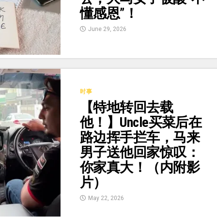
懂感恩”！
June 29, 2026
时事
【特地转回去载
他！】Uncle买菜后在
路边挥手拦车，马来
男子送他回家惊叹：
你家真大！（内附影
片）
May 22, 2026