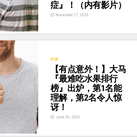
症』！（内有影片）
November 17, 2025
时事
【有点意外！】大马
『最难吃水果排行
榜』出炉，第1名能
理解，第2名令人惊
讶！
June 26, 2025