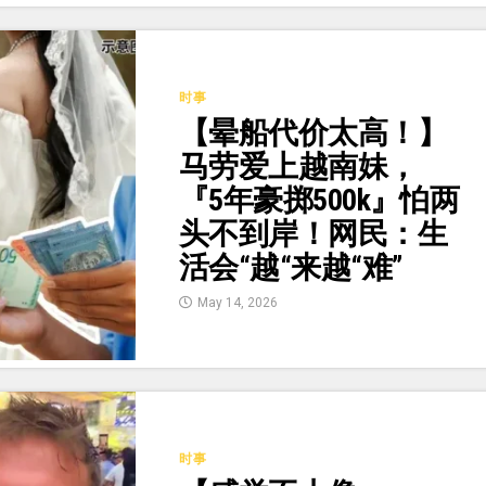
时事
【晕船代价太高！】
马劳爱上越南妹，
『5年豪掷500k』怕两
头不到岸！网民：生
活会“越“来越“难”
May 14, 2026
时事