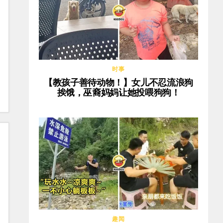
时事
【教孩子善待动物！】女儿不忍流浪狗
挨饿，巫裔妈妈让她投喂狗狗！
趣闻