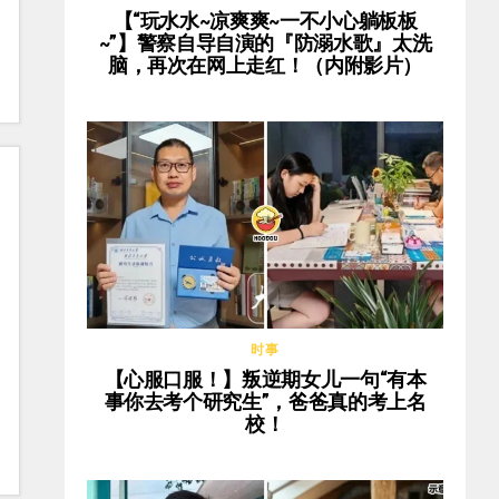
【“玩水水~凉爽爽~一不小心躺板板
~”】警察自导自演的『防溺水歌』太洗
脑，再次在网上走红！（内附影片）
时事
【心服口服！】叛逆期女儿一句“有本
事你去考个研究生”，爸爸真的考上名
校！