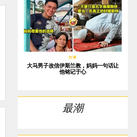
时事
大马男子改信伊斯兰教，妈妈一句话让
他铭记于心
最潮