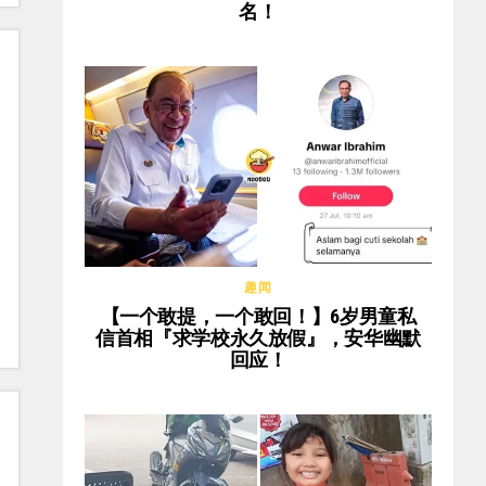
名！
趣闻
【一个敢提，一个敢回！】6岁男童私
信首相『求学校永久放假』，安华幽默
回应！