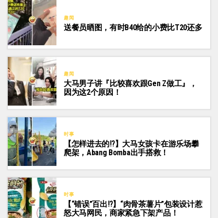
趣闻
送餐员晒图，有时B40给的小费比T20还多
趣闻
大马男子讲『比较喜欢跟Gen Z做工』，
因为这2个原因！
时事
【怎样进去的⁉️】大马女孩卡在游乐场攀
爬架，Abang Bomba出手搭救！
时事
【“错误”百出⁉️】“肉骨茶薯片”包装设计惹
怒大马网民，商家紧急下架产品！