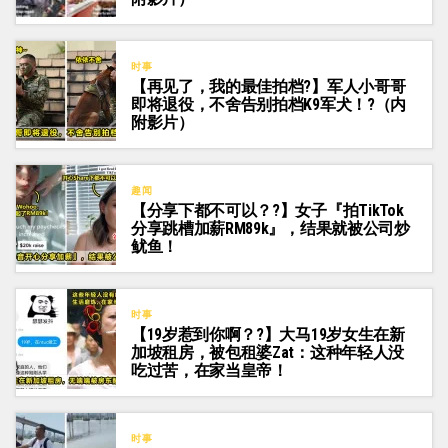
时事
【再见了，我的最佳拍档?】军人小哥哥
即将退役，不舍告别拍档K9军犬！?（内
附影片）
趣闻
【分享下都不可以？?】女子『拍TikTok
分享跳槽加薪RM89k』，结果就被公司炒
鱿鱼！
时事
【19岁惹到你啊？?】大马19岁女生在新
加坡租房，被包租婆Zat：这种年轻人没
吃过苦，在家当皇帝！
时事