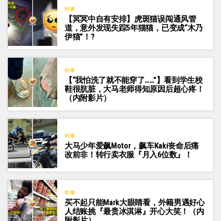
时事
【冥冥中自有安排】虎斑猫误闯通风管
道，意外发现失踪5年猫猫，已变成“木乃
伊猫”！?
时事
【“我怕洗了就不能穿了……”】看到学生校
鞋很肮脏，大马老师得知原因后超心疼！
（内附影片）
时事
大马少年爱飙Motor，飙车Kaki丧命后痛
改前非！转行卖衣服『月入6位数』！
时事
买不起只能Mark大眼睛看，外籍男遇好心
人结账挑『最贵冰淇淋』开心大笑！（内
附影片）