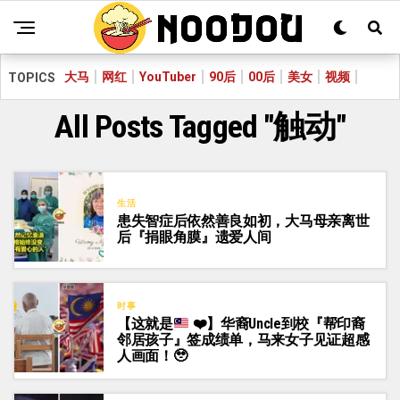
大马
网红
YouTuber
90后
00后
美女
视频
TOPICS
All Posts Tagged "触动"
生活
患失智症后依然善良如初，大马母亲离世
后『捐眼角膜』遗爱人间
时事
【这就是
❤️
】华裔Uncle到校『帮印裔
邻居孩子』签成绩单，马来女子见证超感
人画面！
🥹