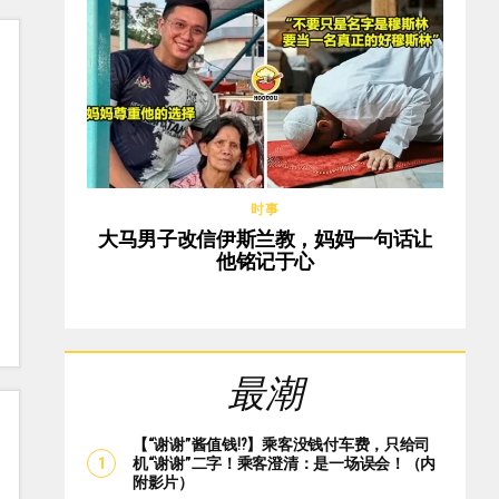
时事
大马男子改信伊斯兰教，妈妈一句话让
他铭记于心
最潮
【“谢谢”酱值钱⁉️】乘客没钱付车费，只给司
机“谢谢”二字！乘客澄清：是一场误会！（内
附影片）