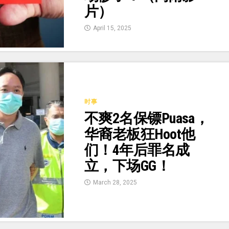
片）
April 15, 2025
时事
不爽2名保镖Puasa，
华裔老板狂Hoot他
们！4年后罪名成
立，下场GG！
March 28, 2025