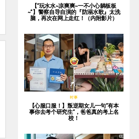
【“玩水水~凉爽爽~一不小心躺板板
~”】警察自导自演的『防溺水歌』太洗
脑，再次在网上走红！（内附影片）
时事
【心服口服！】叛逆期女儿一句“有本
事你去考个研究生”，爸爸真的考上名
校！