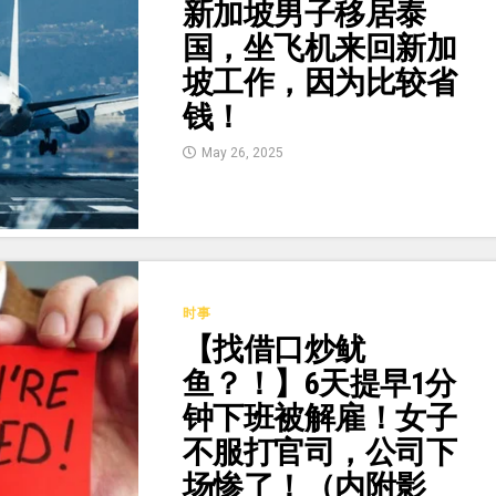
新加坡男子移居泰
国，坐飞机来回新加
坡工作，因为比较省
钱！
May 26, 2025
时事
【找借口炒鱿
鱼？！】6天提早1分
钟下班被解雇！女子
不服打官司，公司下
场惨了！（内附影