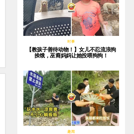
时事
【教孩子善待动物！】女儿不忍流浪狗
挨饿，巫裔妈妈让她投喂狗狗！
趣闻