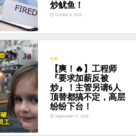
炒鱿鱼！
October 8, 2025
时事
【爽！🔥】工程师
『要求加薪反被
炒』！主管另请6人
顶替都搞不定，高层
纷纷下台！
September 17, 2025