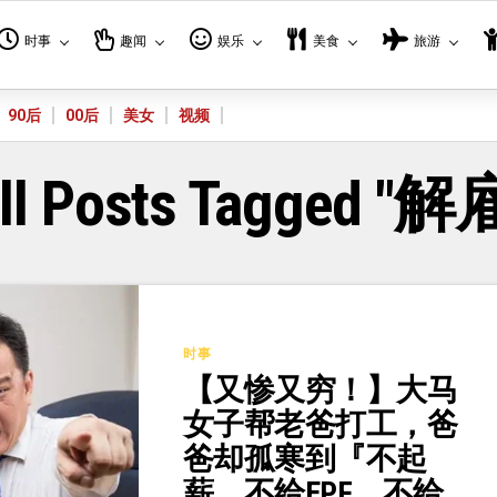
时事
趣闻
娱乐
美食
旅游
90后
00后
美女
视频
ll Posts Tagged "解
时事
【又惨又穷！】大马
女子帮老爸打工，爸
爸却孤寒到『不起
薪、不给EPF、不给