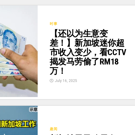
时事
【还以为生意变
差！】新加坡迷你超
市收入变少，看CCTV
揭发马劳偷了RM18
万！
July 16, 2025
趣闻