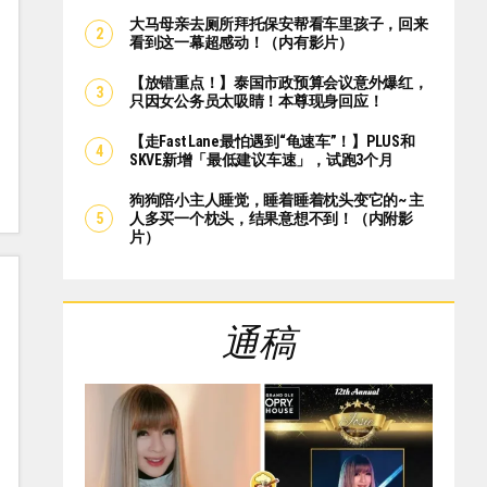
大马母亲去厕所拜托保安帮看车里孩子，回来
看到这一幕超感动！（内有影片）
【放错重点！】泰国市政预算会议意外爆红，
只因女公务员太吸睛！本尊现身回应！
【走Fast Lane最怕遇到“龟速车”！】PLUS和
SKVE新增「最低建议车速」，试跑3个月
狗狗陪小主人睡觉，睡着睡着枕头变它的~ 主
人多买一个枕头，结果意想不到！（内附影
片）
通稿