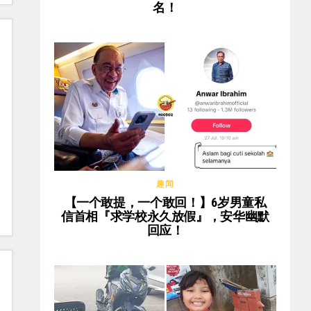
名！
趣闻
【一个敢提，一个敢回！】6岁男童私
信首相『求学校永久放假』，安华幽默
回应！