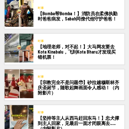
时事
【Bomba帮Bomba！】消防员在柔佛执勤
时爸爸病发，Sabah同僚代他守护爸爸！
时事
【地理老师，对不起！】大马网友要去
Kota Kinabalu，飞到Kota Bharu才发现买
错机票！
时事
【宗教完全不是问题🥹】砂拉越穆斯林齐
庆圣诞节，随歌起舞画面令人感动！（内
附影片）
时事
【坚持等主人从西马赶回东马！】忠犬撑
到主人回家，见最后一面才闭眼离去……
（内附影片）