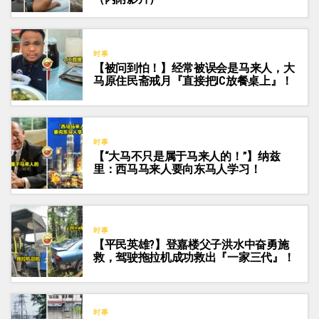
时事
【被问到怕！】经常被误会是马来人，大
马原住民斋戒月『直接把IC放餐桌上』！
时事
【“大马不只是属于马来人的！”】纳兹
里：西马马来人要向东马人学习！
时事
【平民英雄?】登嘉楼父子洪水中奋勇施
救，驾驶拖拉机成功救出『一家三代』！
时事