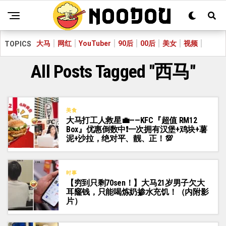
大马
网红
YouTuber
90后
00后
美女
视频
TOPICS
All Posts Tagged "西马"
美食
大马打工人救星💼——KFC『超值 RM12
Box』优惠倒数中❗一次拥有汉堡+鸡块+薯
泥+沙拉，绝对平、靓、正！💯
时事
【穷到只剩70sen！】大马21岁男子欠大
耳窿钱，只能喝炼奶掺水充饥！（内附影
片）