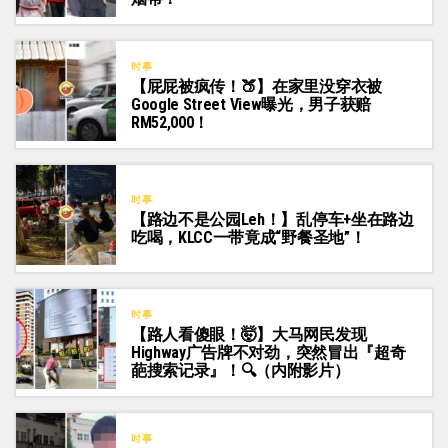
时事
【屁屁被疯传！🍑】在家里没穿衣被
Google Street View曝光，男子获赔
RM52,000！
时事
【路边不是公园Leh！】乱停车+坐在路边
吃喝，KLCC一带竟成“野餐圣地”！
时事
【路人看傻眼！🤯】大马网民发现
Highway广告牌不对劲，突然冒出『超奇
葩搜索记录』！🔍（内附影片）
时事