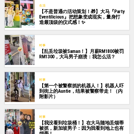
生活
【不是普通の活动策划！🎁】大马『Party
Eventilicious』把想象变成现实，量身打
造最顶级的仪式感！✨
时事
【乱丢垃圾被Saman！】月薪RM1800被罚
RM1300，大马男子崩溃：我怎么活？
时事
【第一个被警察抓的机器人！】机器人吓
到街上的Auntie，结果被警察带走！（内
附影片）
时事
【我没看到垃圾桶！】在大马随地丢烟蒂
被抓，新加坡男子：因为我看到地上也有
烟蒂！