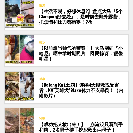
旅游
【生活不易，好想休息?】盘点大马『5个
Glamping好去处』，是时候去野外露营，
把烦恼和压力都清零！?⛺
娱乐
【以前想当帅气的警察！】大马网红『小
哈尼』晒中学时期照片，网民惊讶：很像
明星！
时事
【Batang Kali土崩】连续4天搜救找受害
者，K9“英雄犬”Blake体力不支晕倒！（内
附影片）
时事
【成功把人救出来！】土崩淹没只看到手
和脚，2名男子徒手挖泥救出两母子！