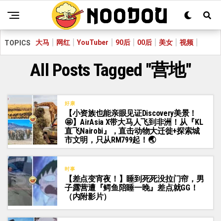
大马
网红
YouTuber
90后
00后
美女
视频
TOPICS
All Posts Tagged "营地"
好康
【小资族也能亲眼见证Discovery美景！
🤩】AirAsia X带大马人飞到非洲！从『KL
直飞Nairobi』，直击动物大迁徙+探索城
市文明，只从RM799起！🌏
时事
【差点变宵夜！】睡到死死没拉门帘，男
子露营遭『鳄鱼陪睡一晚』差点就GG！
（内附影片）