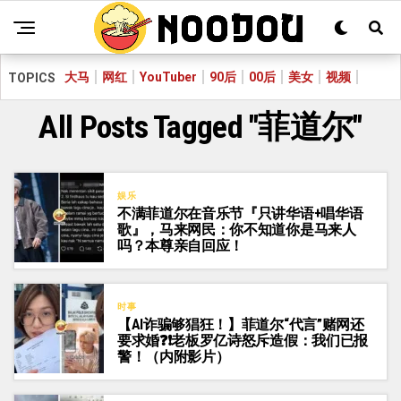
大马
网红
YouTuber
90后
00后
美女
视频
TOPICS
All Posts Tagged "菲道尔"
娱乐
不满菲道尔在音乐节『只讲华语+唱华语
歌』，马来网民：你不知道你是马来人
吗？本尊亲自回应！
时事
【AI诈骗够猖狂！】菲道尔“代言”赌网还
要求婚❓❗老板罗亿诗怒斥造假：我们已报
警！（内附影片）