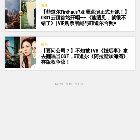
通稿
【菲道尔Firdhaus?亚洲巡演正式开跑！】
0831云顶首站开唱——《能遇见，就很不
错了》| VIP购票者能与菲道尔合照♥
娱乐
【要问公司？】不知被TVB《婚后事》拿
去翻唱当OST，菲道尔《阿拉斯加海湾》
存版权争议！
ADVERTISEMENT