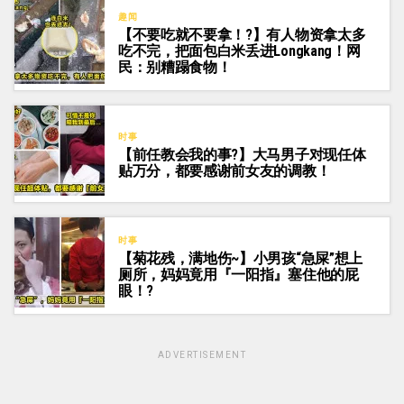
趣闻
【不要吃就不要拿！?】有人物资拿太多
吃不完，把面包白米丢进Longkang！网
民：别糟蹋食物！
时事
【前任教会我的事?】大马男子对现任体
贴万分，都要感谢前女友的调教！
时事
【菊花残，满地伤~】小男孩“急屎”想上
厕所，妈妈竟用『一阳指』塞住他的屁
眼！?
ADVERTISEMENT