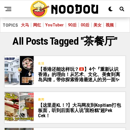
大马
网红
YouTuber
90后
00后
美女
视频
TOPICS
All Posts Tagged "茶餐厅"
生活
【香港还能这样玩？
】4个『重新认识
香港』的理由！从艺术、文化、美食到离
岛风情，带你探索香港最迷人的另一面
✨
趣闻
【这里是KL！?】大马网友到Kopitiam打包
板面，听到后面客人说“面粉糕”超Pek
Cek！