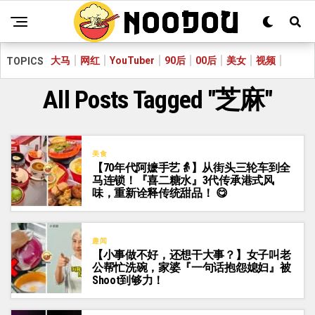
大马
网红
YouTuber
90后
00后
美女
视频
TOPICS
All Posts Tagged "芝麻"
美食
【70年代阿嬷手艺👵】从街头三轮车到全
马连锁！『喜二糖水』3代传承港式风
味，重新诠释传统甜品！ 😋
趣闻
【小事做不好，还想干大事？】女子叫老
公帮忙洗碗，家婆『一句话抱怨媳妇』被
Shoot到够力！