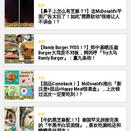
趣闻
【鼻子上怎么有芝麻？?】这McDonald’s平
面广告太狂了！如此“唇唇欲动”很难让人
不误会！?
趣闻
【Ramly Burger YYDS！?】郑中基晒压扁
Burger大骂货不对板，网民呼『Try大马
Ramly Burger』：赢九条街！
美食
【甜品Comeback！】McDonald’s推出『新
汉堡+甜品+Happy Meal惊喜盒』，上次错
过这次一定要吃到！?
时事
【牛奶黑芝麻配！?】泰国罕见拼接完美
的『半黑半白双面猫』，喜欢吃厕纸还和
蟑螂是好朋友！