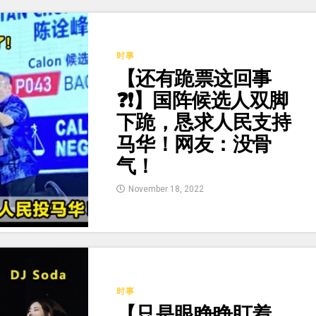
时事
【还有跪票这回事
❓❗】国阵候选人双脚
下跪，恳求人民支持
马华！网友：没骨
气！
November 18, 2022
时事
【只是眼睁睁盯着