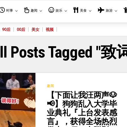
时事
趣闻
娱乐
美食
旅游
90后
00后
美女
视频
ll Posts Tagged "致
趣闻
【下面让我汪两声🐶
📢】狗狗乱入大学毕
业典礼『上台发表感
言』，获得全场热烈