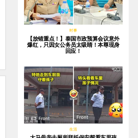
时事
【放错重点！】泰国市政预算会议意外
爆红，只因女公务员太吸睛！本尊现身
回应！
生活
大马母亲去厕所拜托保安帮看车里孩