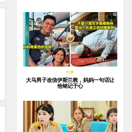
时事
大马男子改信伊斯兰教，妈妈一句话让
他铭记于心