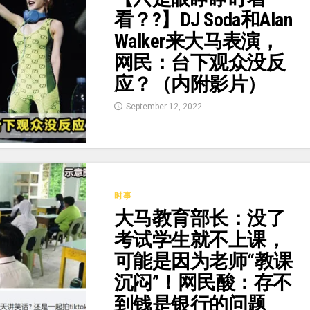
看？?】DJ Soda和Alan
Walker来大马表演，
网民：台下观众没反
应？（内附影片）
September 12, 2022
时事
大马教育部长：没了
考试学生就不上课，
可能是因为老师“教课
沉闷”！网民酸：存不
到钱是银行的问题