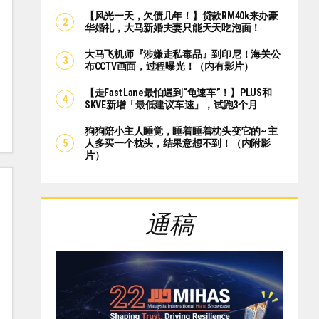
【风光一天，欠债几年！】贷款RM40k来办豪
华婚礼，大马新婚夫妻只能天天吃泡面！
大马飞机师『涉嫌走私毒品』到印尼！海关公
布CCTV画面，过程曝光！（内有影片）
【走Fast Lane最怕遇到“龟速车”！】PLUS和
SKVE新增「最低建议车速」，试跑3个月
狗狗陪小主人睡觉，睡着睡着枕头变它的~ 主
人多买一个枕头，结果意想不到！（内附影
片）
通稿