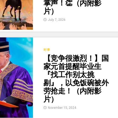
掌声！👏（内附影
片）
July 7, 2026
时事
【竞争很激烈！】国
家元首提醒毕业生
『找工作别太挑
剔』，以免饭碗被外
劳抢走！（内附影
片）
November 15, 2024