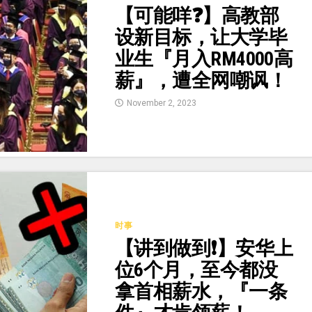
【可能咩❓】高教部
设新目标，让大学毕
业生『月入RM4000高
薪』，遭全网嘲讽！
November 2, 2023
时事
【讲到做到❗】安华上
位6个月，至今都没
拿首相薪水，『一条