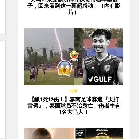
子，回来看到这一幕超感动！（内有影
片）
时事
【酿1死12伤！】泰南足球赛遇『天打
雷劈』，泰国球员不治身亡！伤者中有
1名大马人！