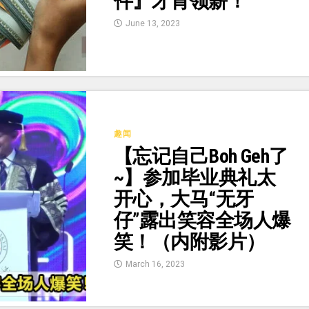
件』才肯领薪！
June 13, 2023
趣闻
【忘记自己Boh Geh了
~】参加毕业典礼太
开心，大马“无牙
仔”露出笑容全场人爆
笑！（内附影片）
March 16, 2023