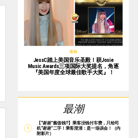
通稿
JessC踏上美国音乐圣殿！获Josie
Music Awards三项国际大奖提名，角逐
『美国年度全球最佳歌手大奖』！
最潮
【“谢谢”酱值钱⁉️】乘客没钱付车费，只给司
机“谢谢”二字！乘客澄清：是一场误会！（内
附影片）