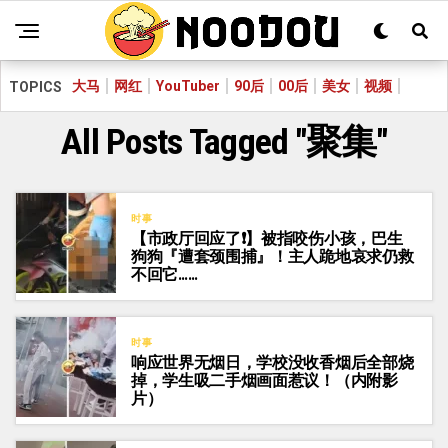
大马
网红
YouTuber
90后
00后
美女
视频
TOPICS
All Posts Tagged "聚集"
时事
【市政厅回应了❗】被指咬伤小孩，巴生
狗狗『遭套颈围捕』！主人跪地哀求仍救
不回它……
时事
响应世界无烟日，学校没收香烟后全部烧
掉，学生吸二手烟画面惹议！（内附影
片）