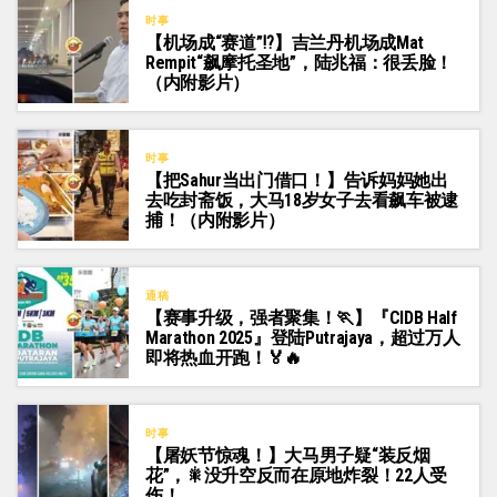
时事
【机场成“赛道”⁉️】吉兰丹机场成Mat
Rempit“飙摩托圣地”，陆兆福：很丢脸！
（内附影片）
时事
【把Sahur当出门借口！】告诉妈妈她出
去吃封斋饭，大马18岁女子去看飙车被逮
捕！（内附影片）
通稿
【赛事升级，强者聚集！🏃‍】『CIDB Half
Marathon 2025』登陆Putrajaya，超过万人
即将热血开跑！🏅🔥
时事
【屠妖节惊魂！】大马男子疑“装反烟
花”，🎇没升空反而在原地炸裂！22人受
伤！