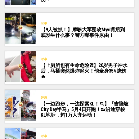
时事
【9人被抓！】摩哆大军围攻Myvi背后到
底发生什么事？警方曝事件原由！
时事
【上厕所也有生命危险❓❗】20岁男子冲水
后，马桶突然爆炸起火！他全身35%烧伤
🔥
好康
【一边跑步，一边探索KL！🏃‍】『吉隆坡
City Day半马』5月4日开跑！👟沿途穿梭
KL地标，超1万人齐运动！
时事