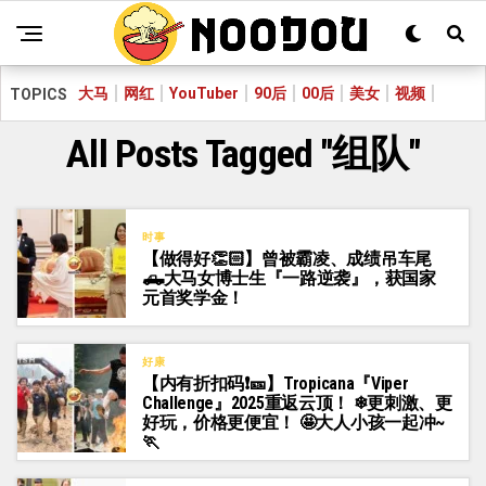
大马
网红
YouTuber
90后
00后
美女
视频
TOPICS
All Posts Tagged "组队"
时事
【做得好👏🏻】曾被霸凌、成绩吊车尾
🛻大马女博士生『一路逆袭』，获国家
元首奖学金！
好康
【内有折扣码❗🎫】Tropicana『Viper
Challenge』2025重返云顶！ ❄更刺激、更
好玩，价格更便宜！ 🤩大人小孩一起冲~
🏃‍