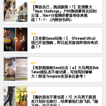
好康
【释放自己，挑战极限！?】亚洲最大
『Viper Challenge』户外障碍赛再次回到
云顶，7km+15项障碍赛道等你来挑
战！?‍♂️?‍♀️（内附折扣码）
通稿
【又有新Game玩咯！】《Firewall Ultra》
现已开放预购，即日起买游戏即得传奇武
器！?
趣闻
【有胆就敢敢Send出去！✊】大马网友Beh
Tahan猪队友不做功课，写信骂到够够
力！附送Template欢迎各位参考！
趣闻
【酱的朋友不要也罢！?】大马男子跟朋
友计划好去旅行，结果被他们放飞机『抛
下他』自己去玩！