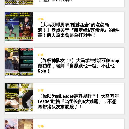
时事
【大马羽球男双“谢苏组合”的点点滴
滴！】盘点关于『谢定峰&苏伟译』的8件
事！两人原来曾是单打对手！
时事
【终极神队友！?】大马学生找不到Group
做功课，老师『自愿跟他一组』不让他
Solo！
时事
【你以为做Leader很容易咩？】大马万年
Leader吐槽『当组长的6大难题』，不想
再帮猪队友擦屁股了！
时事