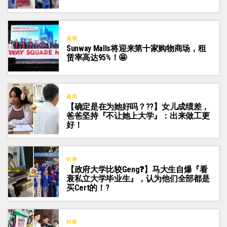
通稿
Sunway Malls将迎来第十家购物商场，租
赁率高达95%！🤩
趣闻
【确定是在为她好吗？?‍?】女儿成绩差，
爸爸坚持『不让她上大学』：出来做工更
好！
时事
【政府大学比较Geng❓】马大生自爆『看
衰私立大学毕业生』，认为他们全部都是
买Cert的！?
时事