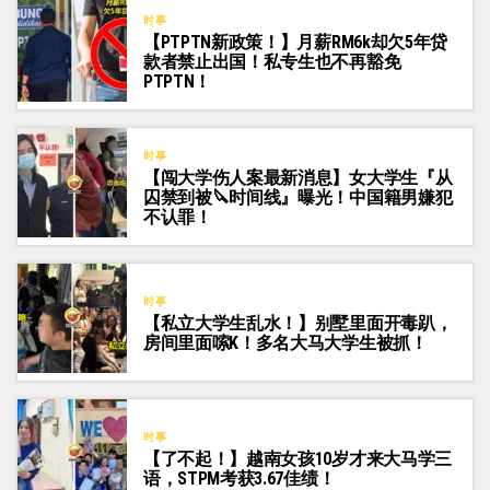
时事
【PTPTN新政策！】月薪RM6k却欠5年贷
款者禁止出国！私专生也不再豁免
PTPTN！
时事
【闯大学伤人案最新消息】女大学生『从
囚禁到被🔪时间线』曝光！中国籍男嫌犯
不认罪！
时事
【私立大学生乱水！】别墅里面开毒趴，
房间里面嗦K！多名大马大学生被抓！
时事
【了不起！】越南女孩10岁才来大马学三
语，STPM考获3.67佳绩！