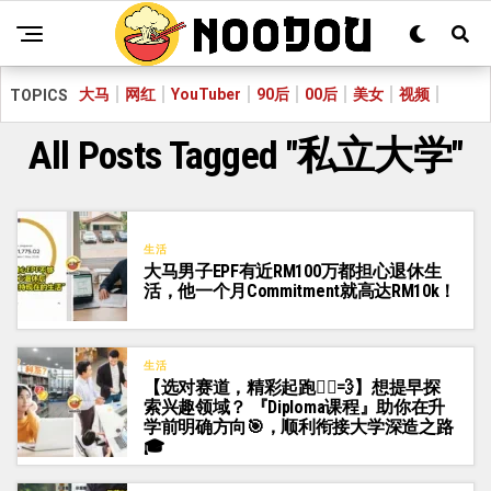
大马
网红
YouTuber
90后
00后
美女
视频
TOPICS
All Posts Tagged "私立大学"
生活
大马男子EPF有近RM100万都担心退休生
活，他一个月Commitment就高达RM10k！
生活
【选对赛道，精彩起跑🏃‍♂️💨】想提早探
索兴趣领域？ 『Diploma课程』助你在升
学前明确方向🎯，顺利衔接大学深造之路
🎓