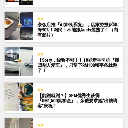
时事
杂饭店推『AI算钱系统』，店家赞投诉率
降90%！网民：不能跟Aunty装熟了！（内
有影片）
时事
【Sorry，经验不够！】18岁新手司机『撞
凹别人爱车』，只留下RM100和字条就跑
了！
时事
【能蹭就蹭？】SPM优秀生获得
『RM1,500奖学金』，亲戚要求她“出钱请
客”庆祝！
时事