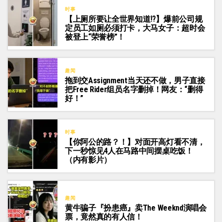
时事
【上厕所要让全世界知道⁉️】爆前公司规
定员工如厕必须打卡，大马女子：超时会
被登上“荣誉榜”！
趣闻
拖到交Assignment当天还不做，男子直接
把Free Rider组员名字删掉！网友：“删得
好！”
时事
【你阿公的路？！】对面开高灯看不清，
下一秒惊见4人在马路中间摆桌吃饭！
（内有影片）
趣闻
黄牛骗子『扮患癌』卖The Weeknd演唱会
票，竟然真的有人信！