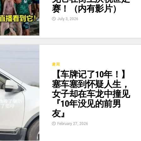
赛！（内有影片）
July 3, 2026
趣闻
【车牌记了10年！】
塞车塞到怀疑人生，
女子却在车龙中撞见
『10年没见的前男
友』
February 27, 2026