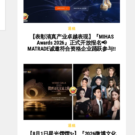
通稿
【表彰清真产业卓越表现】『MIHAS
Awards 2026』正式开放报名📢
MATRADE诚邀符合资格企业踊跃参与‼️
通稿
【8月1日星光熠熠✨】『2026微博文化