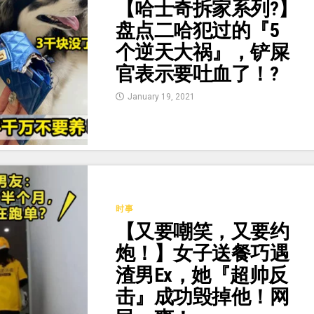
【哈士奇拆家系列?】
盘点二哈犯过的『5
个逆天大祸』，铲屎
官表示要吐血了！?
January 19, 2021
时事
【又要嘲笑，又要约
炮！】女子送餐巧遇
渣男Ex，她『超帅反
击』成功毁掉他！网