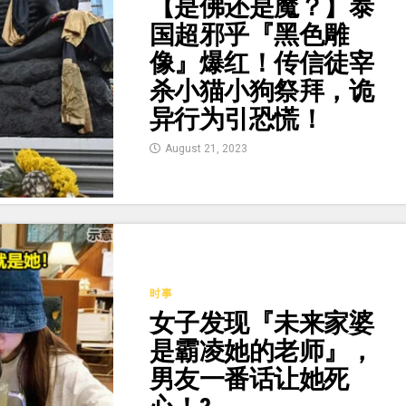
【是佛还是魔？】泰
国超邪乎『黑色雕
像』爆红！传信徒宰
杀小猫小狗祭拜，诡
异行为引恐慌！
August 21, 2023
时事
女子发现『未来家婆
是霸凌她的老师』，
男友一番话让她死