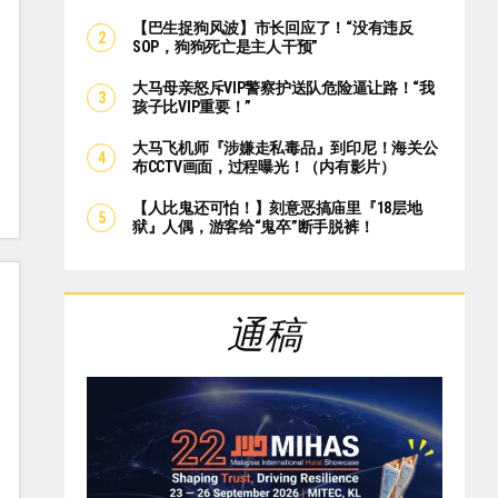
【巴生捉狗风波】市长回应了！“没有违反
SOP，狗狗死亡是主人干预”
大马母亲怒斥VIP警察护送队危险逼让路！“我
孩子比VIP重要！”
大马飞机师『涉嫌走私毒品』到印尼！海关公
布CCTV画面，过程曝光！（内有影片）
【人比鬼还可怕！】刻意恶搞庙里『18层地
狱』人偶，游客给“鬼卒”断手脱裤！
通稿