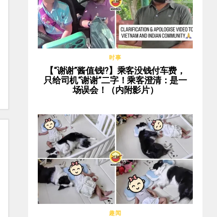
时事
【“谢谢”酱值钱⁉️】乘客没钱付车费，
只给司机“谢谢”二字！乘客澄清：是一
场误会！（内附影片）
趣闻