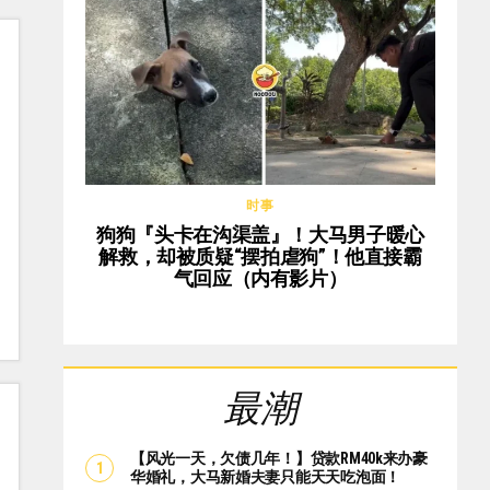
时事
狗狗『头卡在沟渠盖』！大马男子暖心
解救，却被质疑“摆拍虐狗”！他直接霸
气回应（内有影片）
最潮
【风光一天，欠债几年！】贷款RM40k来办豪
华婚礼，大马新婚夫妻只能天天吃泡面！