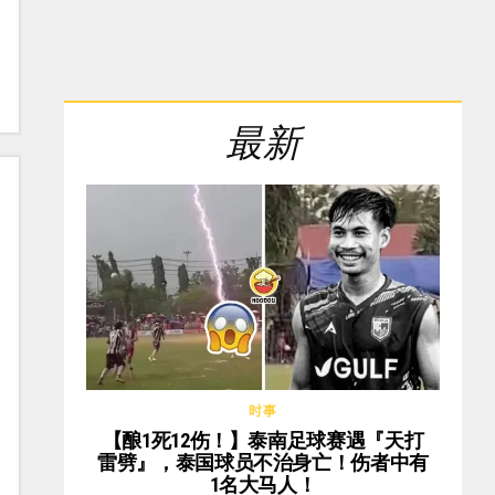
最新
时事
【酿1死12伤！】泰南足球赛遇『天打
雷劈』，泰国球员不治身亡！伤者中有
1名大马人！