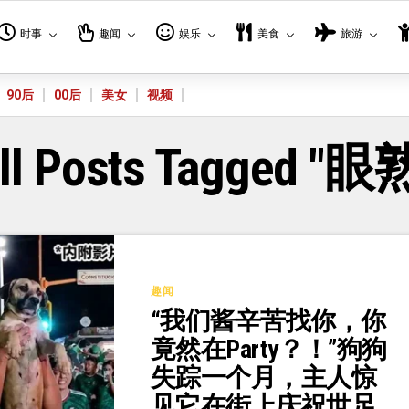
时事
趣闻
娱乐
美食
旅游
90后
00后
美女
视频
ll Posts Tagged "眼
趣闻
“我们酱辛苦找你，你
竟然在Party？！”狗狗
失踪一个月，主人惊
见它在街上庆祝世足