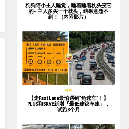
狗狗陪小主人睡觉，睡着睡着枕头变它
的~ 主人多买一个枕头，结果意想不
到！（内附影片）
时事
【走Fast Lane最怕遇到“龟速车”！】
PLUS和SKVE新增「最低建议车速」，
试跑3个月