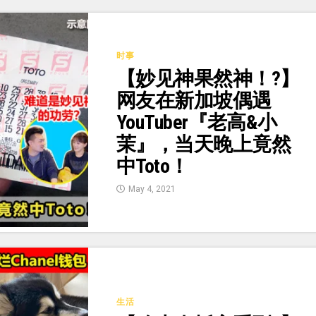
时事
【妙见神果然神！?】
网友在新加坡偶遇
YouTuber『老高&小
茉』，当天晚上竟然
中Toto！
May 4, 2021
生活