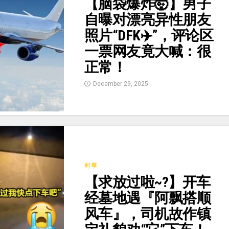
【脑袋爆炸🤯】男子
自曝对漂亮异性朋友
照片“DFK✈️”，评论区
一票网友竟大喊：很
正常！
December 29, 2025
时事
【求放过啦~?】开车
经墓地遇『阿飘搭顺
风车』，司机故作镇