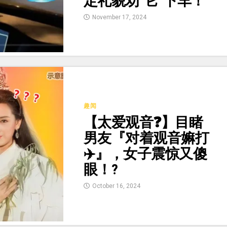
定礼貌劝“它”下车！
November 17, 2024
趣闻
【太爱观音❓】目睹
男友『对着观音嫲打
✈️』，女子震惊又傻
眼！?
October 16, 2024