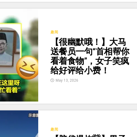
趣闻
【很幽默哦！】大马
送餐员一句“首相帮你
看着食物”，女子笑疯
给好评给小费！
May 13, 2026
趣闻