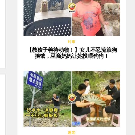
时事
【教孩子善待动物！】女儿不忍流浪狗
挨饿，巫裔妈妈让她投喂狗狗！
趣闻