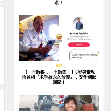
名！
趣闻
【一个敢提，一个敢回！】6岁男童私
信首相『求学校永久放假』，安华幽默
回应！