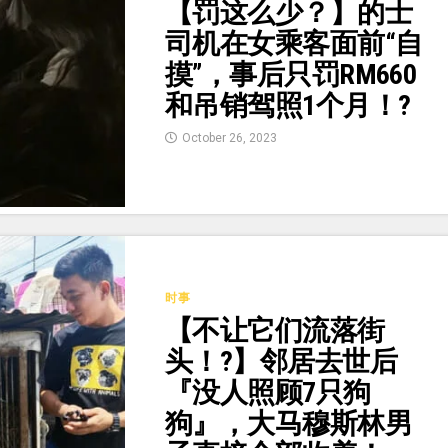
【罚这么少？】的士
司机在女乘客面前“自
摸”，事后只罚RM660
和吊销驾照1个月！?
October 26, 2023
时事
【不让它们流落街
头！?】邻居去世后
『没人照顾7只狗
狗』，大马穆斯林男