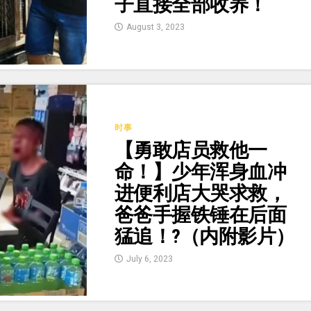
子直接全部收养！
August 3, 2023
时事
【勇敢店员救他一
命！】少年浑身血冲
进便利店大哭求救，
爸爸手握铁锤在后面
猛追！?（内附影片）
July 6, 2023