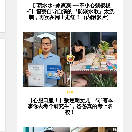
【“玩水水~凉爽爽~一不小心躺板板
~”】警察自导自演的『防溺水歌』太洗
脑，再次在网上走红！（内附影片）
时事
【心服口服！】叛逆期女儿一句“有本
事你去考个研究生”，爸爸真的考上名
校！