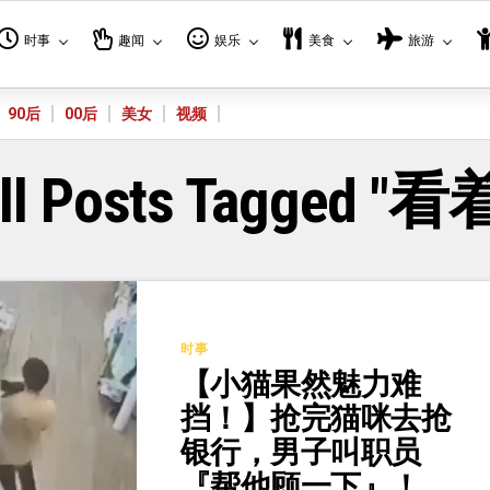
时事
趣闻
娱乐
美食
旅游
90后
00后
美女
视频
ll Posts Tagged "看
时事
【小猫果然魅力难
挡！】抢完猫咪去抢
银行，男子叫职员
『帮他顾一下』！