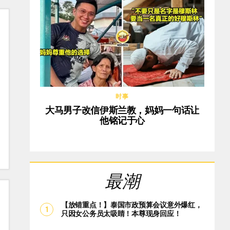
时事
大马男子改信伊斯兰教，妈妈一句话让
他铭记于心
最潮
【放错重点！】泰国市政预算会议意外爆红，
只因女公务员太吸睛！本尊现身回应！