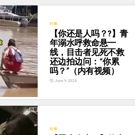
时事
【你还是人吗？?】青
年溺水呼救命悬一
线，目击者见死不救
还边拍边问：“你累
吗？”（内有视频）
June 9, 2024
时事