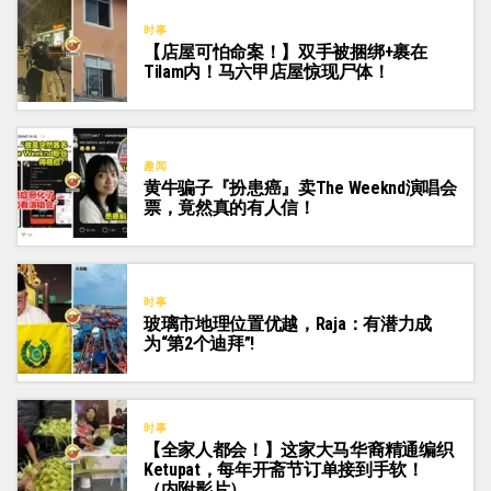
时事
【店屋可怕命案！】双手被捆绑+裹在
Tilam内！马六甲店屋惊现尸体！
趣闻
黄牛骗子『扮患癌』卖The Weeknd演唱会
票，竟然真的有人信！
时事
玻璃市地理位置优越，Raja：有潜力成
为“第2个迪拜”!
时事
【全家人都会！】这家大马华裔精通编织
Ketupat，每年开斋节订单接到手软！
（内附影片）