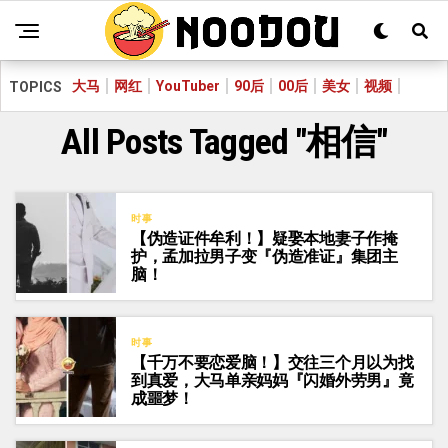
大马
网红
YouTuber
90后
00后
美女
视频
TOPICS
All Posts Tagged "相信"
时事
【伪造证件牟利！】疑娶本地妻子作掩
护，孟加拉男子变『伪造准证』集团主
脑！
时事
【千万不要恋爱脑！】交往三个月以为找
到真爱，大马单亲妈妈『闪婚外劳男』竟
成噩梦！