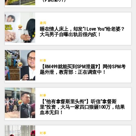
趣闻
睡在情人床上，却发“I Love You”给老婆？
大马男子自曝出轨后很内疚！
时事
【RM499就能买到SPM泄题❓】网传SPM考
题外泄，教育部：正在调查中！
时事
【“他有拿督斯里头衔”】听信“拿督斯
里”投资，大马一家四口狠砸100万，结果
血本无归！
时事