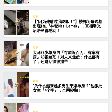
时事
【“因为他请过我吃饭！”】楼梯间每晚都
出现1包『神秘Nasi Lemak』，真相曝光
后居民都感动！
时事
大马33岁单身男『存款近百万、有车有
房』却很迷茫！对未来焦虑：什么都有
了，还是活得很痛苦！
趣闻
“为什么越来越多男生宁愿单身？”他狠批
女生『4个字』，全网吵翻！
趣闻