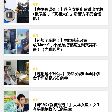
时事
【害怕被误会！】误入女厕所后逃出学校
+报假案，『真相大白』后警方不完全怪
他！
趣闻
【还加了车牌！】把脚踏车改造
成“Motor”，小弟弟把警察逗到哭笑不
得！（内附影片）
时事
【越想越不对劲…】突然发现Kakak怀孕，
女子怀疑是老公的种！
时事
【赚RM2k就嫑拍拖！】大马女星：女生
有权拒绝收入低的男生