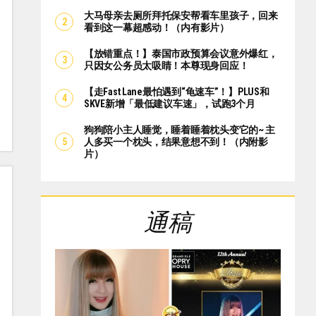
大马母亲去厕所拜托保安帮看车里孩子，回来
看到这一幕超感动！（内有影片）
【放错重点！】泰国市政预算会议意外爆红，
只因女公务员太吸睛！本尊现身回应！
【走Fast Lane最怕遇到“龟速车”！】PLUS和
SKVE新增「最低建议车速」，试跑3个月
狗狗陪小主人睡觉，睡着睡着枕头变它的~ 主
人多买一个枕头，结果意想不到！（内附影
片）
通稿