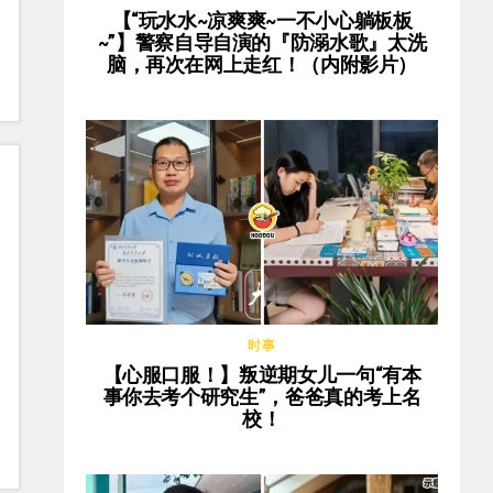
【“玩水水~凉爽爽~一不小心躺板板
~”】警察自导自演的『防溺水歌』太洗
脑，再次在网上走红！（内附影片）
时事
【心服口服！】叛逆期女儿一句“有本
事你去考个研究生”，爸爸真的考上名
校！