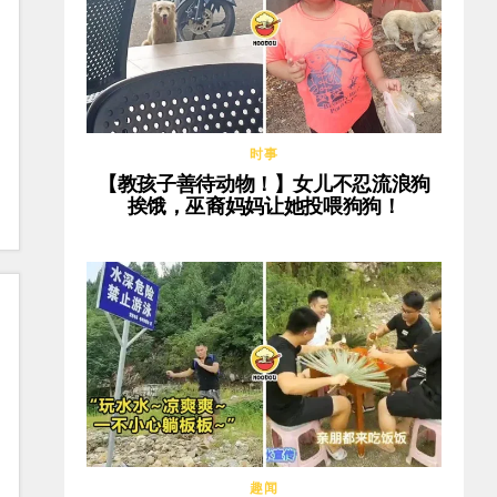
时事
【教孩子善待动物！】女儿不忍流浪狗
挨饿，巫裔妈妈让她投喂狗狗！
趣闻