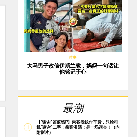
时事
大马男子改信伊斯兰教，妈妈一句话让
他铭记于心
最潮
【“谢谢”酱值钱⁉️】乘客没钱付车费，只给司
机“谢谢”二字！乘客澄清：是一场误会！（内
附影片）