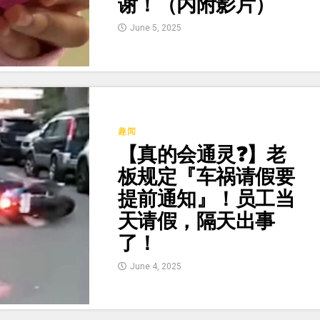
谢！（内附影片）
June 5, 2025
趣闻
【真的会通灵❓】老
板规定『车祸请假要
提前通知』！员工当
天请假，隔天出事
了！
June 4, 2025