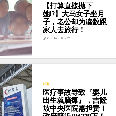
【打算直接抛下
她⁉️】大马女子坐月
子，老公却为凑数跟
家人去旅行！
October 10, 2025
时事
医疗事故导致『婴儿
出生就脑瘫』，吉隆
坡中央医院需担责！