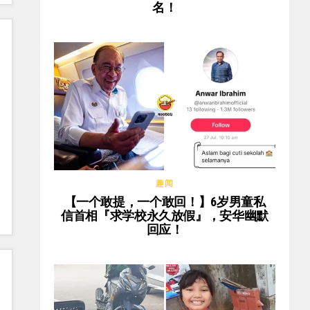
名！
趣闻
【一个敢提，一个敢回！】6岁男童私
信首相『求学校永久放假』，安华幽默
回应！