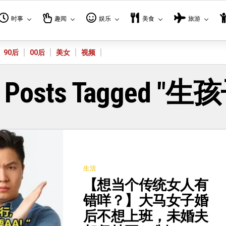
时事
趣闻
娱乐
美食
旅游
90后
00后
美女
视频
l Posts Tagged "生
生活
【想当个传统女人有
错咩？】大马女子婚
后不想上班，未婚夫