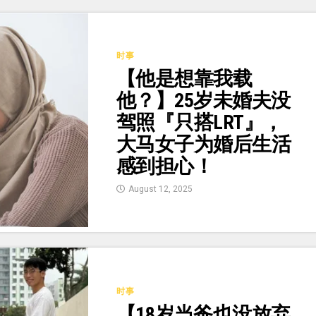
时事
【他是想靠我载
他？】25岁未婚夫没
驾照『只搭LRT』，
大马女子为婚后生活
感到担心！
August 12, 2025
时事
【18岁当爸也没放弃