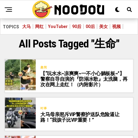
大马
网红
YouTuber
90后
00后
美女
视频
TOPICS
All Posts Tagged "生命"
趣闻
【“玩水水~凉爽爽~一不小心躺板板~”】
警察自导自演的『防溺水歌』太洗脑，再
次在网上走红！（内附影片）
时事
大马母亲怒斥VIP警察护送队危险逼让
路！“我孩子比VIP重要！”