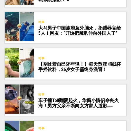
时事
大马男子中国旅游意外脑死，捐赠器官给
5人！网友：“开始把魔爪伸向外国人了”
时事
【别仗着自己还年轻！】每天熬夜+喝2杯
手摇饮料，26岁女子需终身洗肾！
时事
车子撞Toll翻覆起火，华裔小情侣命丧火
海！男方父亲不断向女方家人道歉……
时事