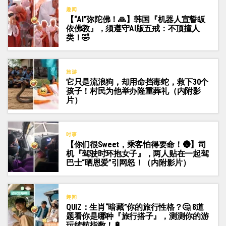
趣闻
【“AI”弥陀佛！🙏】韩国『机器人宣誓皈
依佛教』，须遵守AI版五戒：不顶撞人
类！🤣
旅游
它只是流浪狗，却用命挡毒蛇，救下30个
孩子！村民为他举办隆重葬礼（内附影
片）
时事
【你们很Sweet，乘客怕得要命！🌚】司
机『驾驶时环抱女子』，两人贴在一起驾
巴士“晒恩爱”引网怒！（内附影片）
趣闻
QUIZ：生肖“暗藏”你的旅行性格？🤔 8道
题看你是哪种『旅行搭子』，测测你的游
玩续航指数！🔋