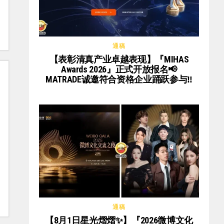
通稿
【表彰清真产业卓越表现】『MIHAS
Awards 2026』正式开放报名📢
MATRADE诚邀符合资格企业踊跃参与‼️
通稿
【8月1日星光熠熠✨】『2026微博文化