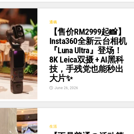
通稿
【售价RM2999起📸】
Insta360全新云台相机
『Luna Ultra』登场！
8K Leica双摄 + AI黑科
技，手残党也能秒出
大片✨
June 26, 2026
生活