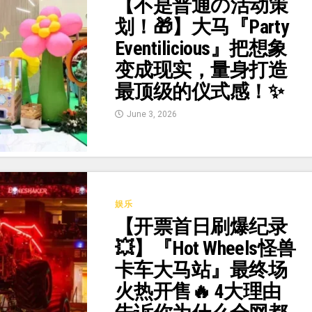
【不是普通の活动策
划！🎁】大马『Party
Eventilicious』把想象
变成现实，量身打造
最顶级的仪式感！✨
June 3, 2026
娱乐
【开票首日刷爆纪录
💥】『Hot Wheels怪兽
卡车大马站』最终场
火热开售🔥 4大理由