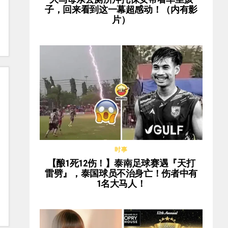
子，回来看到这一幕超感动！（内有影
片）
时事
【酿1死12伤！】泰南足球赛遇『天打
雷劈』，泰国球员不治身亡！伤者中有
1名大马人！