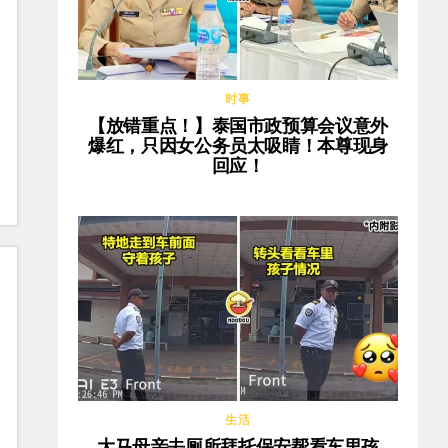
时事
【放错重点！】泰国市政预算会议意外
爆红，只因女公务员太吸睛！本尊现身
回应！
生活
大马母亲去厕所拜托保安帮看车里孩