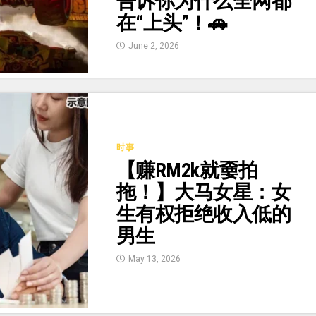
告诉你为什么全网都
在“上头”！🚗
June 2, 2026
时事
【赚RM2k就嫑拍
拖！】大马女星：女
生有权拒绝收入低的
男生
May 13, 2026