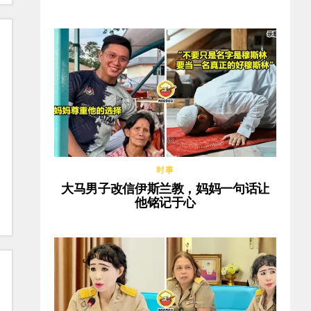
时事
大马男子改信伊斯兰教，妈妈一句话让
他铭记于心