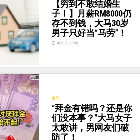
【穷到不敢结婚生
子！】月薪RM8000仍
存不到钱，大马30岁
男子只好当“马劳”！
April 6, 2026
趣闻
“拜金有错吗？还是你
们没本事？”大马女子
太敢讲，男网友们破
防了！