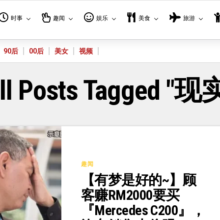
时事
趣闻
娱乐
美食
旅游
90后
00后
美女
视频
ll Posts Tagged "现
趣闻
【有梦是好的~】顾
客赚RM2000要买
『Mercedes C200』，