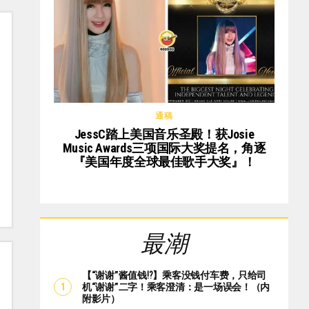
通稿
JessC踏上美国音乐圣殿！获Josie
Music Awards三项国际大奖提名，角逐
『美国年度全球最佳歌手大奖』！
最潮
【“谢谢”酱值钱⁉️】乘客没钱付车费，只给司
机“谢谢”二字！乘客澄清：是一场误会！（内
附影片）