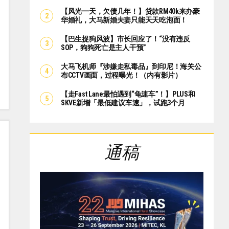
【风光一天，欠债几年！】贷款RM40k来办豪
华婚礼，大马新婚夫妻只能天天吃泡面！
【巴生捉狗风波】市长回应了！“没有违反
SOP，狗狗死亡是主人干预”
大马飞机师『涉嫌走私毒品』到印尼！海关公
布CCTV画面，过程曝光！（内有影片）
【走Fast Lane最怕遇到“龟速车”！】PLUS和
SKVE新增「最低建议车速」，试跑3个月
通稿