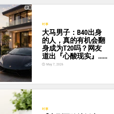
时事
大马男子：B40出身
的人，真的有机会翻
身成为T20吗？网友
道出『心酸现实』……
May 7, 2026
时事