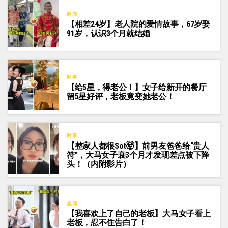
趣闻
【相差24岁】老人院的爱情故事，67岁娶
91岁，认识3个月就结婚
时事
【给5星，得老公！】女子给新开的餐厅
留5星好评，老板竟变她老公！
时事
【整家人都很Sot🤯】前男友爸爸给“贵人
符”，大马女子衰3个月才发现差点被下降
头！（内附影片）
趣闻
【我喜欢上了自己的老板】大马女子看上
老板，忍不住告白了！