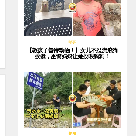
时事
【教孩子善待动物！】女儿不忍流浪狗
挨饿，巫裔妈妈让她投喂狗狗！
趣闻