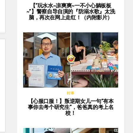
【“玩水水~凉爽爽~一不小心躺板板
~”】警察自导自演的『防溺水歌』太洗
脑，再次在网上走红！（内附影片）
时事
【心服口服！】叛逆期女儿一句“有本
事你去考个研究生”，爸爸真的考上名
校！