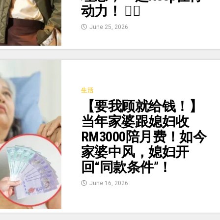
动力！ 🏃‍♂️
June 25, 2026
生活
【要我顾就给钱！】
当年家婆跟媳妇收
RM3000陪月费！如今
家婆中风，媳妇开
回“同款条件”！
June 16, 2026