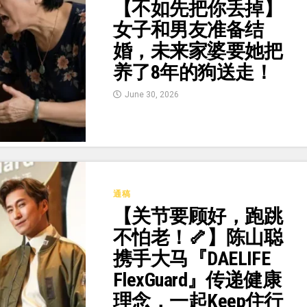
【不如先把你丢掉】
女子和男友准备结
婚，未来家婆要她把
养了8年的狗送走！
June 30, 2026
通稿
【关节要顾好，跑跳
不怕老！🦴】陈山聪
携手大马『DAELIFE
FlexGuard』传递健康
理念，一起Keep住行