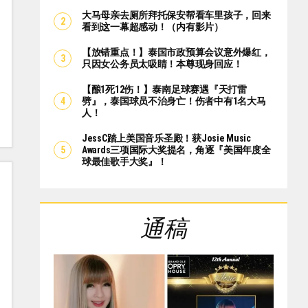
大马母亲去厕所拜托保安帮看车里孩子，回来
看到这一幕超感动！（内有影片）
【放错重点！】泰国市政预算会议意外爆红，
只因女公务员太吸睛！本尊现身回应！
【酿1死12伤！】泰南足球赛遇『天打雷
劈』，泰国球员不治身亡！伤者中有1名大马
人！
JessC踏上美国音乐圣殿！获Josie Music
Awards三项国际大奖提名，角逐『美国年度全
球最佳歌手大奖』！
通稿