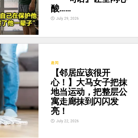
酸……
July 29, 2026
趣闻
【邻居应该很开
心！】大马女子把抹
地当运动，把整层公
寓走廊抹到闪闪发
亮！
July 22, 2026