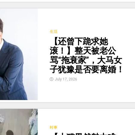
生活
【还曾下跪求她
滚！】整天被老公
骂“拖衰家”，大马女
子犹豫是否要离婚！
July 17, 2026
时事