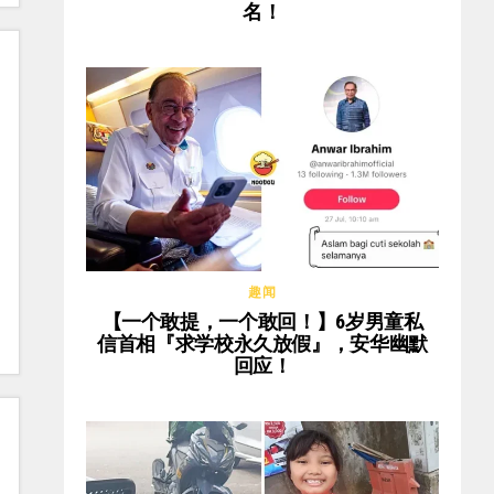
名！
趣闻
【一个敢提，一个敢回！】6岁男童私
信首相『求学校永久放假』，安华幽默
回应！