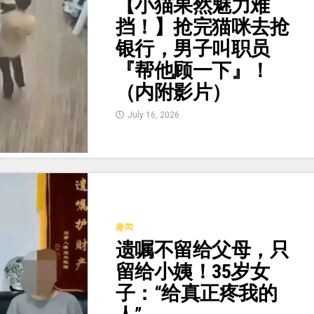
【小猫果然魅力难
挡！】抢完猫咪去抢
银行，男子叫职员
『帮他顾一下』！
（内附影片）
July 16, 2026
趣闻
遗嘱不留给父母，只
留给小姨！35岁女
子：“给真正疼我的