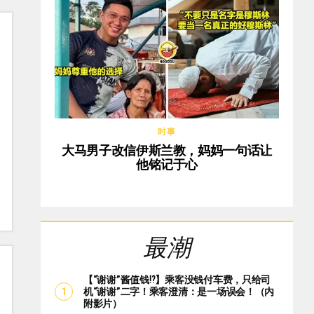
时事
大马男子改信伊斯兰教，妈妈一句话让
他铭记于心
最潮
【“谢谢”酱值钱⁉️】乘客没钱付车费，只给司
机“谢谢”二字！乘客澄清：是一场误会！（内
附影片）