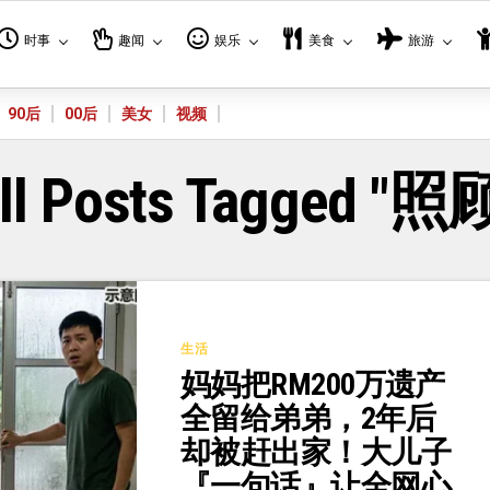
时事
趣闻
娱乐
美食
旅游
90后
00后
美女
视频
ll Posts Tagged "照
生活
妈妈把RM200万遗产
全留给弟弟，2年后
却被赶出家！大儿子
『一句话』让全网心