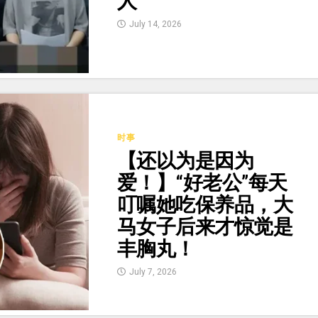
人”
July 14, 2026
时事
【还以为是因为
爱！】“好老公”每天
叮嘱她吃保养品，大
马女子后来才惊觉是
丰胸丸！
July 7, 2026