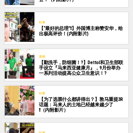
时事
【“最好的总理”❗】外国博主称赞安华，给
出极高评价！(内附影片)
通稿
【勤洗手，防细菌！?】Dettol和卫生部联
手设立『马来西亚健康月』，9月份举办
一系列活动提高公众卫生意识！?
时事
【为了选票什么都讲得出？】敦马重提3R
话题：马来人的土地已经越来越少了
❗（内附影片）
时事