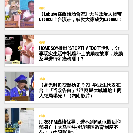
趣闻
【Labubu在政治场合❓❗】大马政治人物带
Labubu上台演讲，鼓励大家成为Labubu！
通稿
HOMESOY推出“STOPTHATDOT”活动，分
享现实生活中乳癌斗士的励志故事，鼓励
及早进行乳癌检测！?
时事
【高光时刻变黑历史？?】毕业生代表在
台上『当众告白』??‍? 网民大喊尴尬！两
人结局曝光！（内附影片）
时事
朋友SPM成绩优异，进不到Matrik最后抑
郁身亡！大马学生控诉我国教育制度不
公！（内附影片）