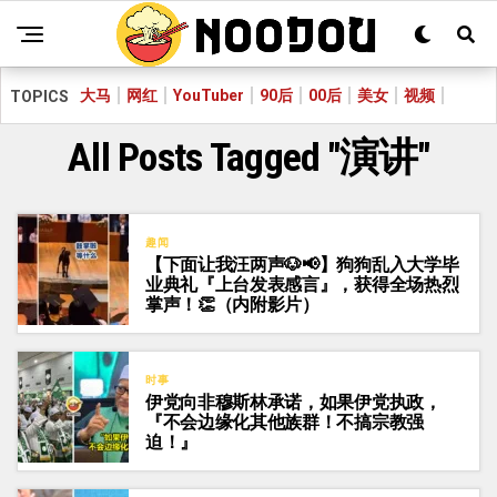
大马
网红
YouTuber
90后
00后
美女
视频
TOPICS
All Posts Tagged "演讲"
趣闻
【下面让我汪两声🐶📢】狗狗乱入大学毕
业典礼『上台发表感言』，获得全场热烈
掌声！👏（内附影片）
时事
伊党向非穆斯林承诺，如果伊党执政，
『不会边缘化其他族群！不搞宗教强
迫！』