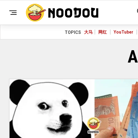
大马
网红
YouTuber
TOPICS
A