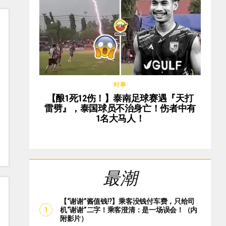
时事
【酿1死12伤！】泰南足球赛遇『天打
雷劈』，泰国球员不治身亡！伤者中有
1名大马人！
最潮
【“谢谢”酱值钱⁉️】乘客没钱付车费，只给司
机“谢谢”二字！乘客澄清：是一场误会！（内
附影片）