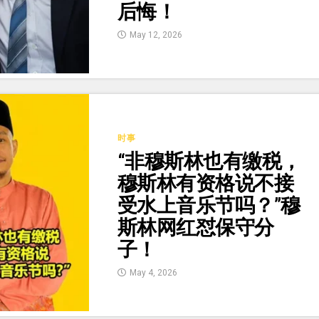
后悔！
May 12, 2026
时事
“非穆斯林也有缴税，
穆斯林有资格说不接
受水上音乐节吗？”穆
斯林网红怼保守分
子！
May 4, 2026