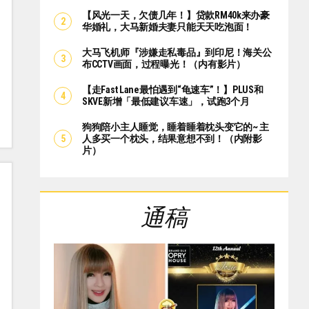
【风光一天，欠债几年！】贷款RM40k来办豪
华婚礼，大马新婚夫妻只能天天吃泡面！
大马飞机师『涉嫌走私毒品』到印尼！海关公
布CCTV画面，过程曝光！（内有影片）
【走Fast Lane最怕遇到“龟速车”！】PLUS和
SKVE新增「最低建议车速」，试跑3个月
狗狗陪小主人睡觉，睡着睡着枕头变它的~ 主
人多买一个枕头，结果意想不到！（内附影
片）
通稿