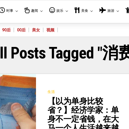
时事
趣闻
娱乐
美食
旅游
90后
00后
美女
视频
ll Posts Tagged "消
生活
【以为单身比较
省？】经济学家：单
身不一定省钱，在大
马一个人生活越来越