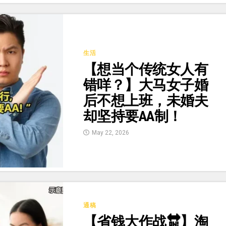
生活
【想当个传统女人有
错咩？】大马女子婚
后不想上班，未婚夫
却坚持要AA制！
May 22, 2026
通稿
【省钱大作战🔛】淘