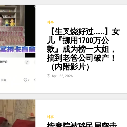
时事
【生叉烧好过……】女
儿『挪用1700万公
款』成为榜一大姐，
搞到老爸公司破产！
（内附影片）
April 22, 2026
时事
按摩院被移民局突击