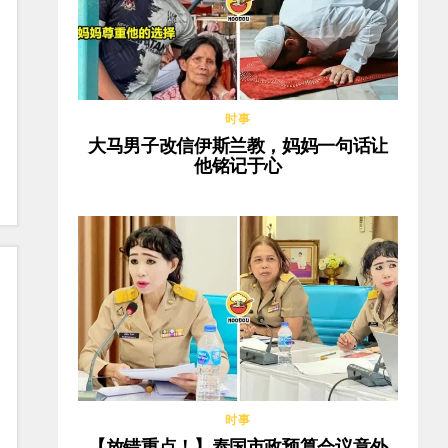
时事
大马男子改信伊斯兰教，妈妈一句话让
他铭记于心
时事
【放错重点！】泰国市政预算会议意外