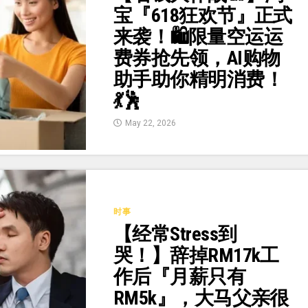
宝『618狂欢节』正式
来袭！🛍️限量空运运
费券抢先领，AI购物
助手助你精明消费！
💃🕺
May 22, 2026
时事
【经常Stress到
哭！】辞掉RM17k工
作后『月薪只有
RM5k』，大马父亲很