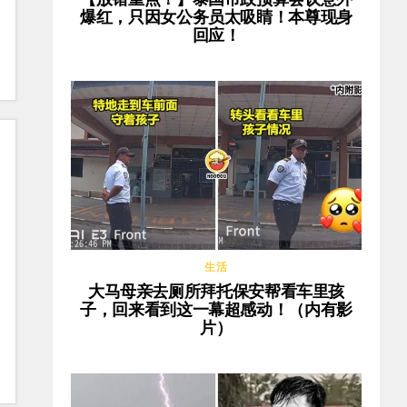
爆红，只因女公务员太吸睛！本尊现身
回应！
生活
大马母亲去厕所拜托保安帮看车里孩
子，回来看到这一幕超感动！（内有影
片）