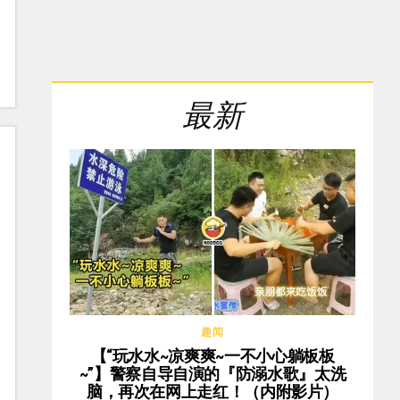
最新
趣闻
【“玩水水~凉爽爽~一不小心躺板板
~”】警察自导自演的『防溺水歌』太洗
脑，再次在网上走红！（内附影片）