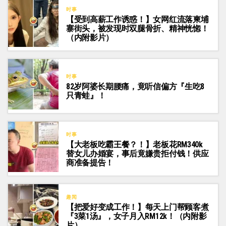
时事
【受到高薪工作诱惑！】女网红流落柬埔
寨街头，被发现时双腿骨折、精神恍惚！
（内附影片）
时事
82岁阿婆长期腰痛，竟听信偏方『生吃8
只青蛙』！
时事
【大老板吃霸王餐？！】老板花RM340k
替女儿办婚宴，事后竟嫌贵拒付钱！供应
商准备提告！
趣闻
【把爱好变成工作！】每天上门帮顾客煮
『3菜1汤』，女子月入RM12k！（内附影
片）