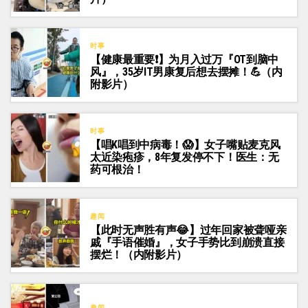
时事
【健康最重要❗】为月入过万『OT到脑中
风』，35岁IT男康复后想去摆摊！💪（内
附影片）
时事
【唱K唱到中病毒！😱】女子嘴贴麦克风
太近染疱疹，8年复发停不下！医生：无
药可根治！
趣闻
【此时无声胜有声😂】过年回家被聋哑亲
戚『手语催婚』，女子手势比到崩溃直接
摆烂！（内附影片）
趣闻