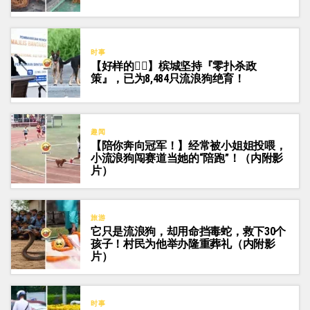
时事
【好样的👍🏻】槟城坚持『零扑杀政
策』，已为8,484只流浪狗绝育！
趣闻
【陪你奔向冠军！】经常被小姐姐投喂，
小流浪狗闯赛道当她的“陪跑”！（内附影
片）
旅游
它只是流浪狗，却用命挡毒蛇，救下30个
孩子！村民为他举办隆重葬礼（内附影
片）
时事