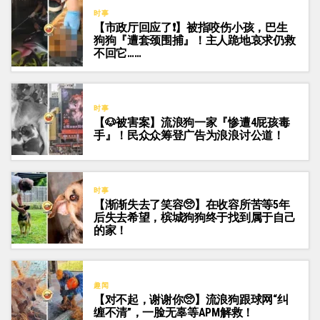
时事
【市政厅回应了❗】被指咬伤小孩，巴生
狗狗『遭套颈围捕』！主人跪地哀求仍救
不回它……
时事
【🐶被害案】流浪狗一家『惨遭4屁孩毒
手』！民众众筹登广告为浪浪讨公道！
时事
【渐渐失去了笑容🥺】在收容所苦等5年
后失去希望，槟城狗狗终于找到属于自己
的家！
趣闻
【对不起，谢谢你🥺】流浪狗跟球网“纠
缠不清”，一脸无辜等APM解救！